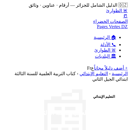
🇩🇿 الدليل الشامل للجزائر — أرقام · عناوين · وثائق
🚨 الطوارئ
📒
الصفحات الخضراء
Pages Vertes DZ
🏠 الرئيسية
📞 الأدلة
🚨 الطوارئ
🏛️ البلديات
+ أضف دليلاً مجاناً
ع
Fr
الرئيسية
›
التعليم الإبتدائي
›
كتاب التربية العلمية للسنة الثالثة
ابتدائي الجيل الثاني
📰
التعليم الإبتدائي
كتاب التربية العلمية للسنة الثالثة ابتدائي
الجيل الثاني