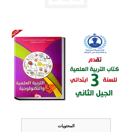
✍️ هشام شعلال
⏱️ 1 دقائق قراءة
📅 29 يوليو 2019
المحتويات