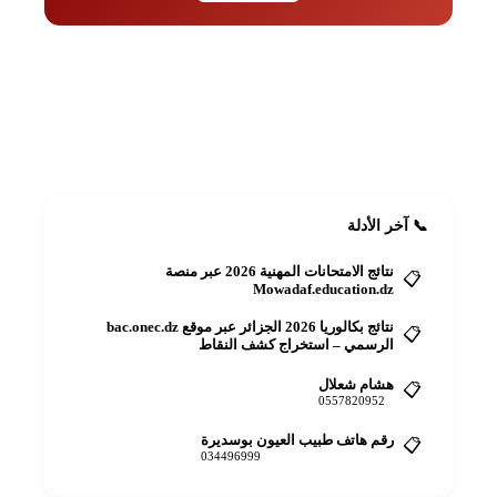
📋
أضف دليلك مجاناً
رقمك أو عنوانك للجميع
+ أضف الآن
📞 آخر الأدلة
نتائج الامتحانات المهنية 2026 عبر منصة
📋
Mowadaf.education.dz
نتائج بكالوريا 2026 الجزائر عبر موقع bac.onec.dz
📋
الرسمي – استخراج كشف النقاط
هشام شعلال
📋
0557820952
رقم هاتف طبيب العيون بوسديرة
📋
034496999