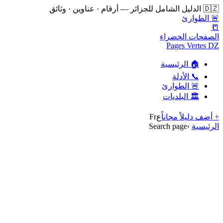
🇩🇿 الدليل الشامل للجزائر — أرقام · عناوين · وثائق
🚨 الطوارئ
📒
الصفحات الخضراء
Pages Vertes DZ
🏠 الرئيسية
📞 الأدلة
🚨 الطوارئ
🏛️ البلديات
+ أضف دليلاً مجاناً
ع
Fr
الرئيسية
›
Search page