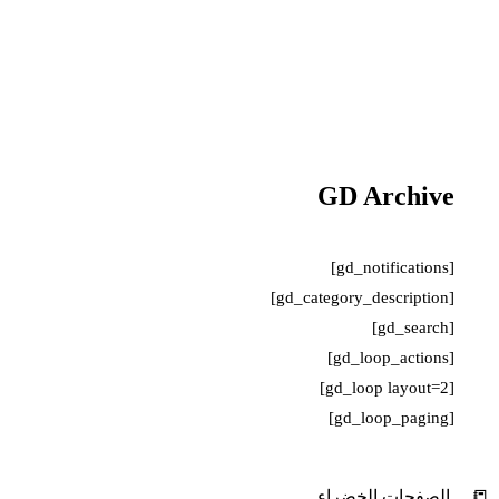
GD Archive
[gd_notifications]
[gd_category_description]
[gd_search]
[gd_loop_actions]
[gd_loop layout=2]
[gd_loop_paging]
📒
الصفحات الخضراء