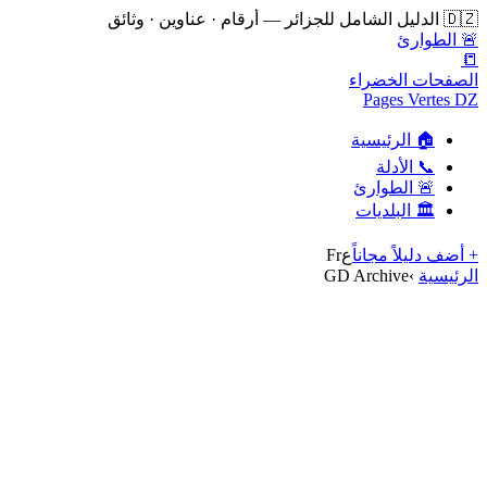
🇩🇿 الدليل الشامل للجزائر — أرقام · عناوين · وثائق
🚨 الطوارئ
📒
الصفحات الخضراء
Pages Vertes DZ
🏠 الرئيسية
📞 الأدلة
🚨 الطوارئ
🏛️ البلديات
+ أضف دليلاً مجاناً
ع
Fr
الرئيسية
›
GD Archive