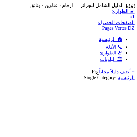
🇩🇿 الدليل الشامل للجزائر — أرقام · عناوين · وثائق
🚨 الطوارئ
📒
الصفحات الخضراء
Pages Vertes DZ
🏠 الرئيسية
📞 الأدلة
🚨 الطوارئ
🏛️ البلديات
+ أضف دليلاً مجاناً
ع
Fr
الرئيسية
›
Single Category