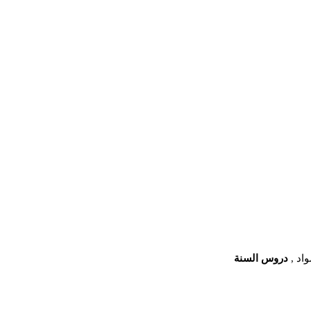
اد ,
دروس السنة