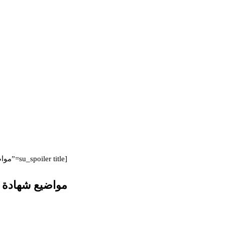
[su_spoiler title=”مواضيع شهادة التعليم المتوسط Sujet bem” style=”fancy”]
مواضيع شهادة التعل