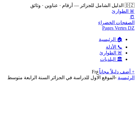
🇩🇿 الدليل الشامل للجزائر — أرقام · عناوين · وثائق
🚨 الطوارئ
📒
الصفحات الخضراء
Pages Vertes DZ
🏠 الرئيسية
📞 الأدلة
🚨 الطوارئ
🏛️ البلديات
+ أضف دليلاً مجاناً
ع
Fr
الرئيسية
›
الموقع الاول للدراسة في الجزائر السنة الرابعة متوسط