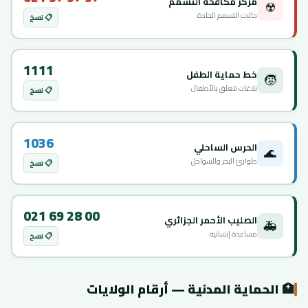
مركز مكافحة التسمم
☢️
حالات التسمم الحادة
📋 نسخ
1111
خط حماية الطفل
🧒
بلاغات تتعلق بالأطفال
📋 نسخ
1036
الحرس الساحلي
🌊
طوارئ البحر والسواحل
📋 نسخ
021 69 28 00
الصليب الأحمر الجزائري
🚑
مساعدة إنسانية
📋 نسخ
🏥 الحماية المدنية — أرقام الولايات