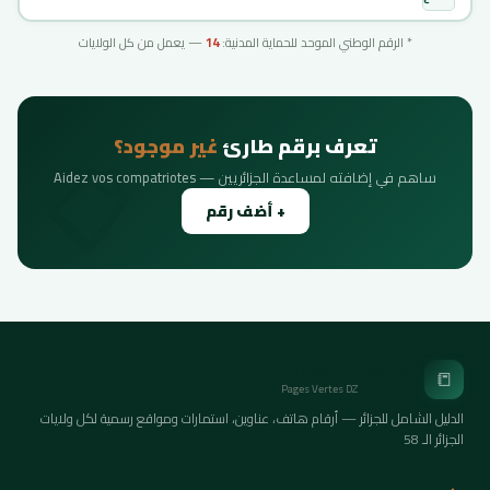
* الرقم الوطني الموحد للحماية المدنية:
14
— يعمل من كل الولايات
تعرف برقم طارئ
غير موجود؟
ساهم في إضافته لمساعدة الجزائريين — Aidez vos compatriotes
+ أضف رقم
الصفحات الخضراء
📒
Pages Vertes DZ
الدليل الشامل للجزائر — أرقام هاتف، عناوين، استمارات ومواقع رسمية لكل ولايات
الجزائر الـ 58