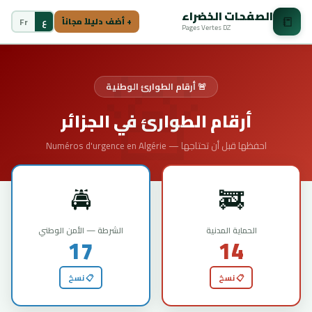
الصفحات الخضراء
📒
ع
Fr
+ أضف دليلاً مجاناً
Pages Vertes DZ
🚨 أرقام الطوارئ الوطنية
أرقام الطوارئ في الجزائر
Numéros d'urgence en Algérie — احفظها قبل أن تحتاجها
🚔
🚒
الحماية المدنية
الشرطة — الأمن الوطني
17
14
📋 نسخ
📋 نسخ