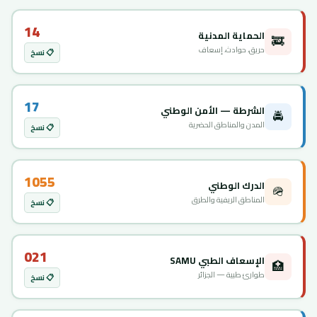
14
الحماية المدنية
🚒
حريق، حوادث، إسعاف
📋 نسخ
17
الشرطة — الأمن الوطني
🚔
المدن والمناطق الحضرية
📋 نسخ
1055
الدرك الوطني
🪖
المناطق الريفية والطرق
📋 نسخ
021
الإسعاف الطبي SAMU
🏥
طوارئ طبية — الجزائر
📋 نسخ