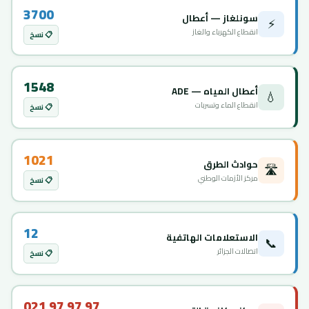
3700
سونلغاز — أعطال
⚡
انقطاع الكهرباء والغاز
📋 نسخ
1548
أعطال المياه — ADE
💧
انقطاع الماء وتسربات
📋 نسخ
1021
حوادث الطرق
🛣️
مركز الأزمات الوطني
📋 نسخ
12
الاستعلامات الهاتفية
📞
اتصالات الجزائر
📋 نسخ
021 97 97 97