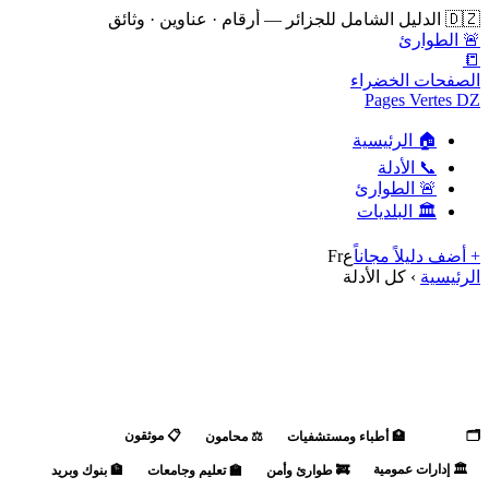
🇩🇿 الدليل الشامل للجزائر — أرقام · عناوين · وثائق
🚨 الطوارئ
📒
الصفحات الخضراء
Pages Vertes DZ
🏠 الرئيسية
📞 الأدلة
🚨 الطوارئ
🏛️ البلديات
+ أضف دليلاً مجاناً
ع
Fr
الرئيسية
›
كل الأدلة
📞 كل الأدلة
8 دليل
🗂️
📋 موثقون
الكل
🏥 أطباء ومستشفيات
⚖️ محامون
🏛️ إدارات عمومية
🚒 طوارئ وأمن
🏫 تعليم وجامعات
🏦 بنوك وبريد