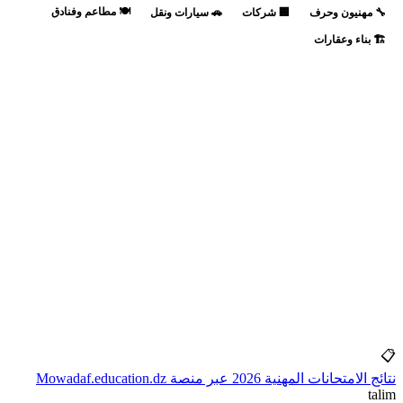
🍽️ مطاعم وفنادق
🔧 مهنيون وحرف
🏢 شركات
🚗 سيارات ونقل
🏗️ بناء وعقارات
📋
نتائج الامتحانات المهنية 2026 عبر منصة Mowadaf.education.dz
talim