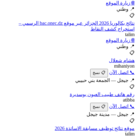
🌐 زيارة الموقع
📍 وطني
📋
نتائج بكالوريا 2026 الجزائر عبر موقع bac.onec.dz الرسمي –
استخراج كشف النقاط
talim
🌐 زيارة الموقع
📍 وطني
📋
هشام شعلال
mihaniyon
📞 اتصل الآن
📋 نسخ
📍 جيجل — الجمعة بني حبيبي
📋
رقم هاتف طبيب العيون بوسديرة
atibba
📞 اتصل الآن
📋 نسخ
📍 جيجل — مدينة جيجل
📋
موقع نتائج توظيف مسابقة الاساتذة 2026
talim