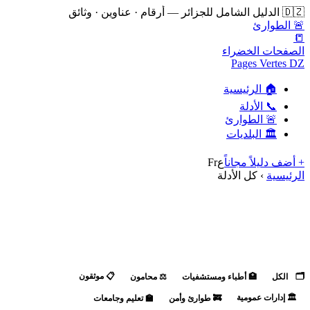
🇩🇿 الدليل الشامل للجزائر — أرقام · عناوين · وثائق
🚨 الطوارئ
📒
الصفحات الخضراء
Pages Vertes DZ
🏠 الرئيسية
📞 الأدلة
🚨 الطوارئ
🏛️ البلديات
+ أضف دليلاً مجاناً
ع
Fr
الرئيسية
›
كل الأدلة
📞 كل الأدلة
0 دليل
🗂️
📋 موثقون
الكل
🏥 أطباء ومستشفيات
⚖️ محامون
🏛️ إدارات عمومية
🚒 طوارئ وأمن
🏫 تعليم وجامعات
🏦 بنوك وبريد