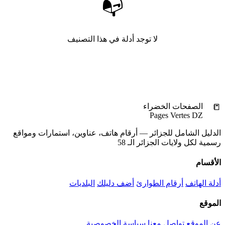
📭
لا توجد أدلة في هذا التصنيف
+ أضف أول دليل
📒
الصفحات الخضراء
Pages Vertes DZ
الدليل الشامل للجزائر — أرقام هاتف، عناوين، استمارات ومواقع
رسمية لكل ولايات الجزائر الـ 58
الأقسام
أدلة الهاتف
أرقام الطوارئ
أضف دليلك
البلديات
الموقع
عن الموقع
تواصل معنا
سياسة الخصوصية