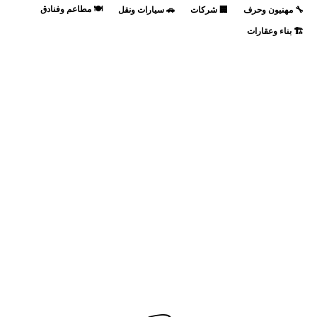
🍽️ مطاعم وفنادق
🔧 مهنيون وحرف
🏢 شركات
🚗 سيارات ونقل
🏗️ بناء وعقارات