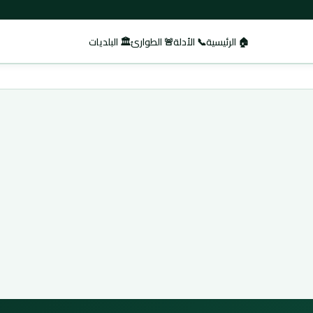
🏠 الرئيسية
📞 الأدلة
🚨 الطوارئ
🏛️ البلديات