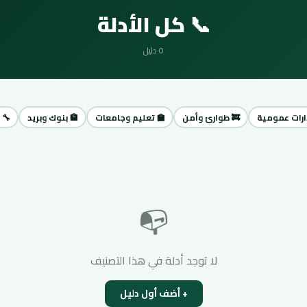
📞 كل الأدلة
0 دليل
دارات عمومية
🚒 طوارئ وأمن
🏫 تعليم وجامعات
🏦 بنوك وبريد
🔧 
📭
لا توجد أدلة في هذا التصنيف
+ أضف أول دليل