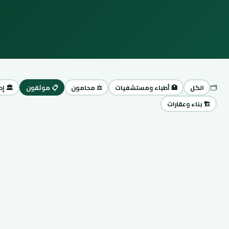
🗂️
الكل
🏥 أطباء ومستشفيات
⚖️ محامون
📋 موثقون
🏛️ إ
🏗️ بناء وعقارات