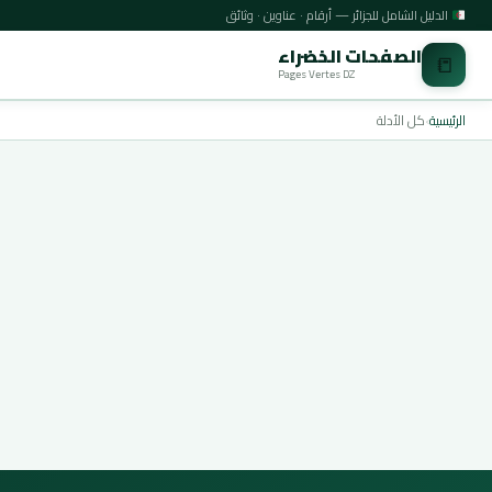
الدليل الشامل للجزائر — أرقام · عناوين · وثائق
الصفحات الخضراء
📒
Pages Vertes DZ
الرئيسية
›
كل الأدلة