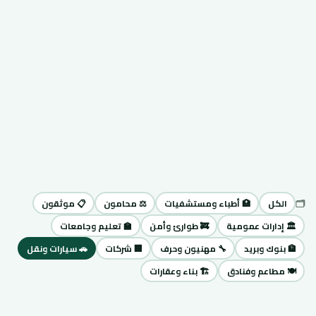
🗂️
الكل
🏥 أطباء ومستشفيات
⚖️ محامون
📋 موثقون
🏛️ إدارات عمومية
🚒 طوارئ وأمن
🏫 تعليم وجامعات
🏦 بنوك وبريد
🔧 مهنيون وحرف
🏢 شركات
🚗 سيارات ونقل
🍽️ مطاعم وفنادق
🏗️ بناء وعقارات