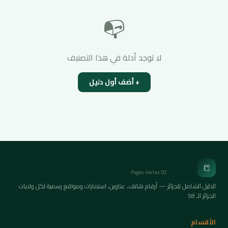
📭
لا توجد أدلة في هذا التصنيف
+ أضف أول دليل
الصفحات الخضراء
📒
Pages Vertes DZ
الدليل الشامل للجزائر — أرقام هاتف، عناوين، استمارات ومواقع رسمية لكل ولايات
الجزائر الـ 58
الأقسام