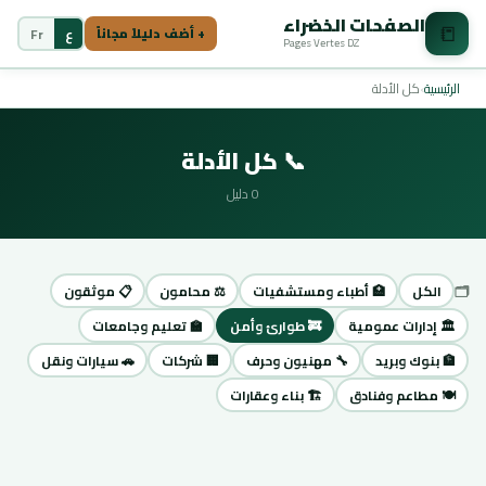
الصفحات الخضراء
📒
ع
Fr
+ أضف دليلاً مجاناً
Pages Vertes DZ
الرئيسية
›
كل الأدلة
📞 كل الأدلة
0 دليل
🗂️
الكل
🏥 أطباء ومستشفيات
⚖️ محامون
📋 موثقون
🏛️ إدارات عمومية
🚒 طوارئ وأمن
🏫 تعليم وجامعات
🏦 بنوك وبريد
🔧 مهنيون وحرف
🏢 شركات
🚗 سيارات ونقل
🍽️ مطاعم وفنادق
🏗️ بناء وعقارات