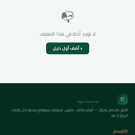
📭
لا توجد أدلة في هذا التصنيف
+ أضف أول دليل
الصفحات الخضراء
📒
Pages Vertes DZ
الدليل الشامل للجزائر — أرقام هاتف، عناوين، استمارات ومواقع رسمية لكل ولايات
الجزائر الـ 58
الأقسام