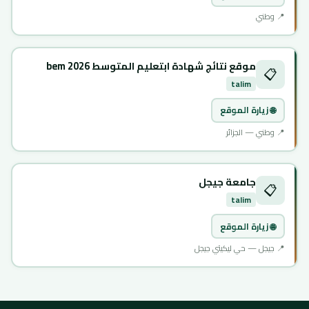
📍 وطني
موقع نتائج شهادة ابتعليم المتوسط 2026 bem
📋
talim
🌐 زيارة الموقع
📍 وطني — الجزائر
جامعة جيجل
📋
talim
🌐 زيارة الموقع
📍 جيجل — حي ليكيثي جيجل