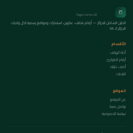
الصفحات الخضراء
📒
Pages Vertes DZ
الدليل الشامل للجزائر — أرقام هاتف، عناوين، استمارات ومواقع رسمية لكل ولايات
الجزائر الـ 58
الأقسام
أدلة الهاتف
أرقام الطوارئ
أضف دليلك
البلديات
الموقع
عن الموقع
تواصل معنا
سياسة الخصوصية