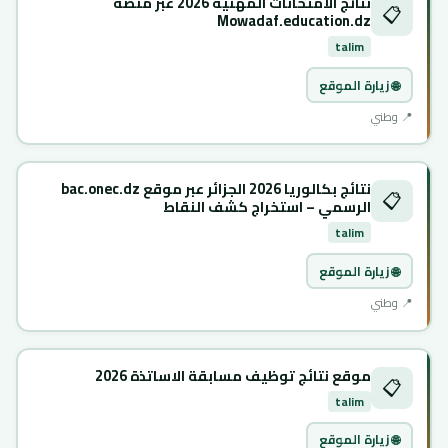
نتائج الامتحانات المهنية 2026 عبر منصة
📋
Mowadaf.education.dz
talim
🌐 زيارة الموقع
📍 وطني
نتائج بكالوريا 2026 الجزائر عبر موقع bac.onec.dz
📋
الرسمي – استخراج كشف النقاط
talim
🌐 زيارة الموقع
📍 وطني
موقع نتائج توظيف مسابقة الاساتذة 2026
📋
talim
🌐 زيارة الموقع