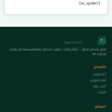
[/su_spoiler]
الصفحات الخضراء
📒
Pages Vertes DZ
الدليل الشامل للجزائر — أرقام هاتف، عناوين، استمارات ومواقع رسمية لكل ولايات
الجزائر الـ 58
الأقسام
أدلة الهاتف
أرقام الطوارئ
أضف دليلك
البلديات
الموقع