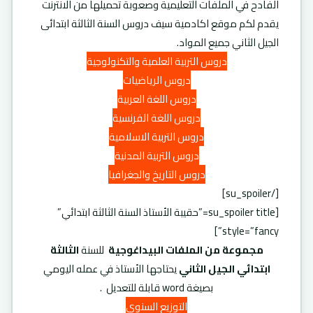
الفادح في الملفات التعليمية وصعوبة تحميلها من الانترنت
يقدم لكم موقع اكادمية سيف دروس السنة الثالثة ابتدائى
الجيل الثاني جميع المواد.
دروس التربية العلمية والتكنولوجية
دروس الرياضيات
دروس اللغة العربية
دروس اللغة الفرنسية
دروس التربية الاسلامية
دروس التربية المدنية
دروس التاريخ والجغرافيا
[/su_spoiler]
[su_spoiler title=”حقيبة الأستاذ السنة الثالثة ابتدائي”
style=”fancy”]
مجموعة من الملفات البيداغوجية
للسنة
الثالثة
ابتدائي الجيل الثاني
يحتاجها الأستاذ في عمله اليومي
بصيغة word قابلة للتعديل .
التوزيع السنوي