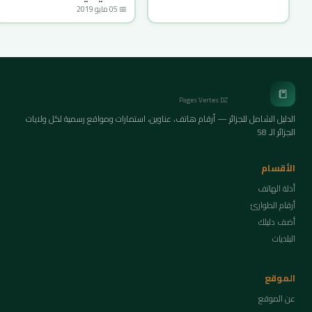
📅 05 مايو 2019
الصفحات الخضراء
📒
Pages Vertes DZ
الدليل الشامل للجزائر — أرقام هاتف، عناوين، استمارات ومواقع رسمية لكل ولايات
الجزائر الـ 58
الأقسام
أدلة الهاتف
أرقام الطوارئ
أضف دليلك
البلديات
الموقع
عن الموقع