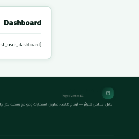
Dashboard
[directorist_user_dashboard]
الصفحات الخضراء
📒
Pages Vertes DZ
الدليل الشامل للجزائر — أرقام هاتف، عناوين، استمارات ومواقع رسمية لكل ولايات ا