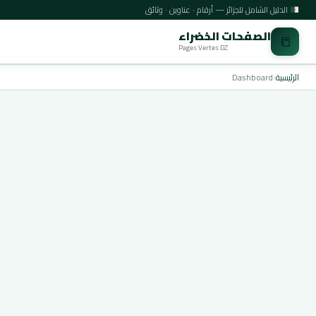
الدليل الشامل للجزائر — أرقام · عناوين · وثائق
الصفحات الخضراء
📒
Pages Vertes DZ
الرئيسية
›
Dashboard