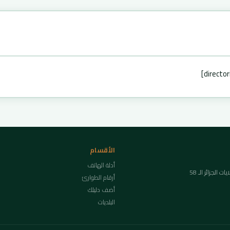
الأقسام
أدلة الهاتف
لجزائر الـ 58
أرقام الطوارئ
أضف دليلك
البلديات