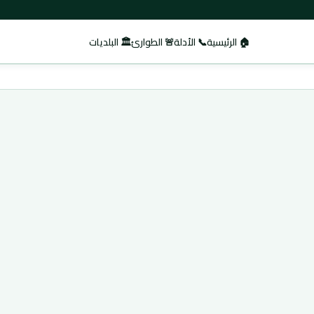
🏠 الرئيسية
📞 الأدلة
🚨 الطوارئ
🏛️ البلديات