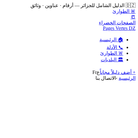
🇩🇿 الدليل الشامل للجزائر — أرقام · عناوين · وثائق
🚨 الطوارئ
📒
الصفحات الخضراء
Pages Vertes DZ
🏠 الرئيسية
📞 الأدلة
🚨 الطوارئ
🏛️ البلديات
+ أضف دليلاً مجاناً
ع
Fr
الرئيسية
›
الاتصال بنا