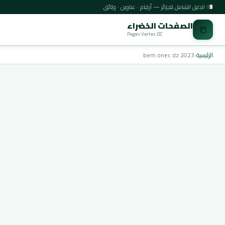
الدليل الشامل للجزائر — أرقام · عناوين · وثائق
الصفحات الخضراء
📒
Pages Vertes DZ
الرئيسية
›
bem.onec.dz 2023