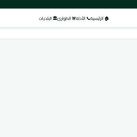
🏠 الرئيسية
📞 الأدلة
🚨 الطوارئ
🏛️ البلديات