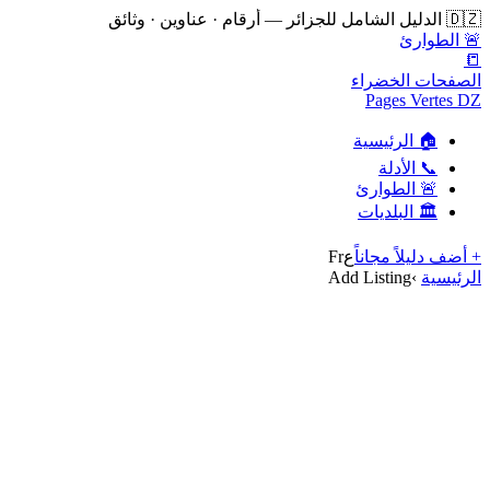
🇩🇿 الدليل الشامل للجزائر — أرقام · عناوين · وثائق
🚨 الطوارئ
📒
الصفحات الخضراء
Pages Vertes DZ
🏠 الرئيسية
📞 الأدلة
🚨 الطوارئ
🏛️ البلديات
+ أضف دليلاً مجاناً
ع
Fr
الرئيسية
›
Add Listing