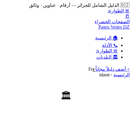
🇩🇿 الدليل الشامل للجزائر — أرقام · عناوين · وثائق
🚨 الطوارئ
📒
الصفحات الخضراء
Pages Vertes DZ
🏠 الرئيسية
📞 الأدلة
🚨 الطوارئ
🏛️ البلديات
+ أضف دليلاً مجاناً
ع
Fr
الرئيسية
›
idarat
🏛️
أرقام هاتف وعناوين idarat
1 دليل