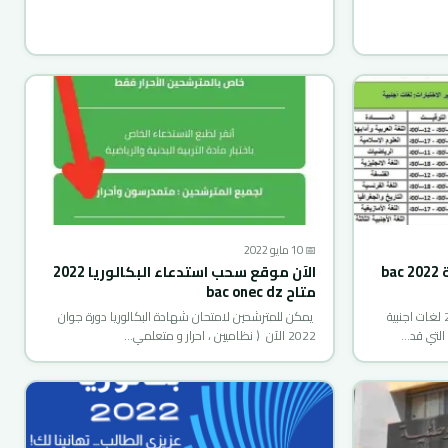
📅 10 مايو 2022
إستدعاء البكالوريا لغات اجنبية 2022 bac
الآن موقع سحب استدعاء البكالوريا 2022
متاح bac onec dz
استدعاء وجدول اجراء اختبار بكالوريا 2022 لغات اجنبية
يمكن للمترشحين لامتحان شهادة البكالوريا دورة جوان
2022 الآن ( نظاميين ، احرار و متعلمي…