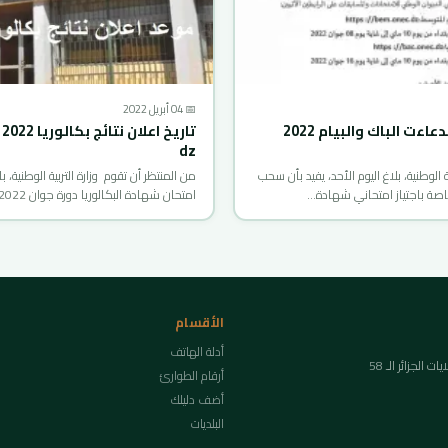
📅 04 أبريل 2022
استخراج استدعاءت الباك والبيام 2022
dz
ية الوطنية، بلاغ اليوم الأحد، يفيد بأن سحب
من المنتظر أن تقوم وزارة التربية الوطنية، با
اصة باجتياز امتحاني شهادة…
امتحان شهادة البكالوريا دورة جوان 2022…
الأقسام
أدلة الهاتف
لجزائر الـ 58
أرقام الطوارئ
أضف دليلك
البلديات