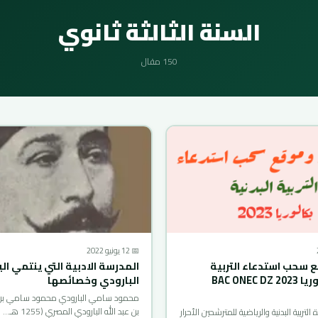
السنة الثالثة ثانوي
150 مقال
📅 12 يونيو 2022
سحب استدعاء التربية
المدرسة الادبية التي ينتمي الي
البدنية بكالوريا 2023 BAC ONEC DZ
البارودي وخصائصها
محمود سامي البارودي محمود سامي ب
بن عبد الله البارودي المصري (1255 هـ…
التربية البدنية والرياضية للمترشحين الأحرار