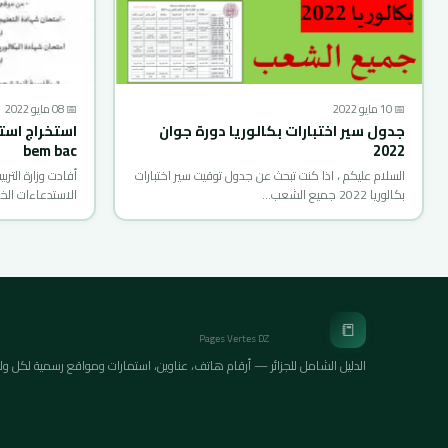
📅 10 مايو 2022
📅 08 مايو 2022
جدول سير اختبارات بكالوريا دورة جوان
bem bac
2022
السلام عليكم ، اذا كنت تبحث عن جدول توقيت سير اختبارات
أفادت وزارة الترب
بكالوريا 2022 جميع الشعب…
الاستدعاءات الخ
الصفحات الخضراء
📒
Pages Vertes DZ
الدليل الشامل للجزائر — أرقام هاتف، عناوين، استمارات ومواقع رسمية لكل ولايات ا