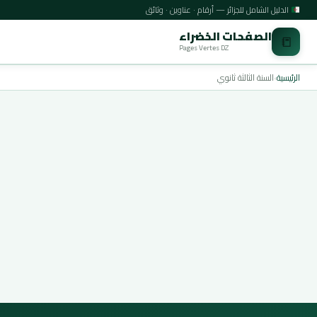
الدليل الشامل للجزائر — أرقام · عناوين · وثائق
الصفحات الخضراء
📒
Pages Vertes DZ
الرئيسية
›
السنة الثالثة ثانوي