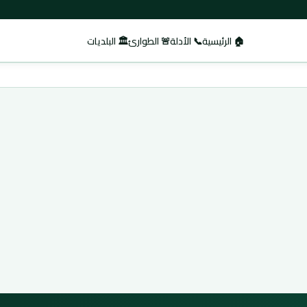
🏠 الرئيسية
📞 الأدلة
🚨 الطوارئ
🏛️ البلديات