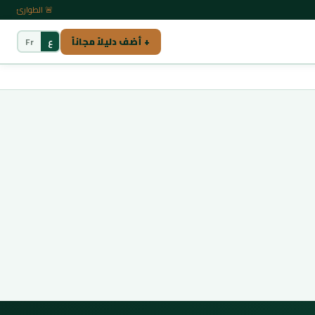
🚨 الطوارئ
+ أضف دليلاً مجاناً
ع
Fr