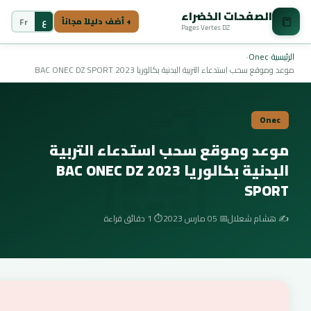
الصفحات الخضراء
📒
ع
Fr
+ أضف دليلاً مجاناً
Pages Vertes DZ
📰
الرئيسية
›
Onec
›
موعد وموقع سحب استدعاء التربية البدنية بكالوريا 2023 BAC ONEC DZ SPORT
Onec
موعد وموقع سحب استدعاء التربية
البدنية بكالوريا 2023 BAC ONEC DZ
SPORT
✍️ هشام شعلال
📅 05 مارس 2023
⏱️ 1 دقائق قراءة