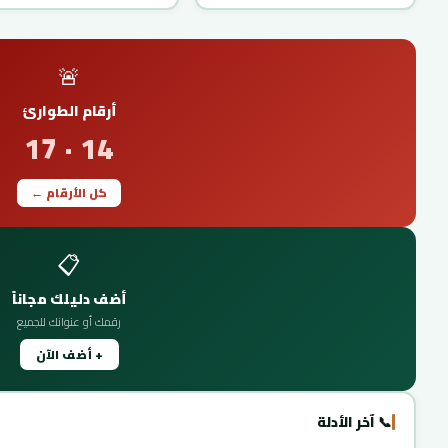
🚨
أرقام الطوارئ
14 · 17
كل الأرقام ←
📋
أضف دليلك مجاناً
رقمك أو عنوانك للجميع
+ أضف الآن
📞 آخر الأدلة