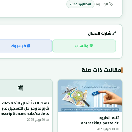
🏷️ الوسوم:
#بكاالوريا 2022
🔗 شارك المقال
💬 واتساب
📘 فيسبوك
مقالات ذات صلة
📰
تسجيلات أشبال الأم
شروط ومراحل التسجيل عبر
inscription.mdn.dz/cadets
تتبع الطرود
📅 29 يونيو 2025
aptracking.poste.dz
📅 18 فبراير 2023