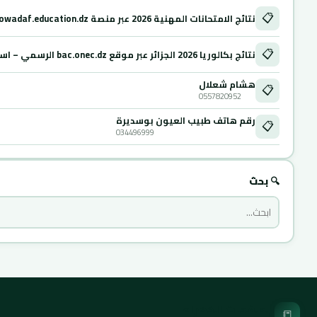
📋
نتائج الامتحانات المهنية 2026 عبر منصة Mowadaf.education.dz
📋
نتائج بكالوريا 2026 الجزائر عبر موقع bac.onec.dz الرسمي – استخراج كشف النقاط
هشام شعلال
📋
0557820952
رقم هاتف طبيب العيون بوسديرة
📋
034496999
🔍 بحث
الصفحات الخضراء
📒