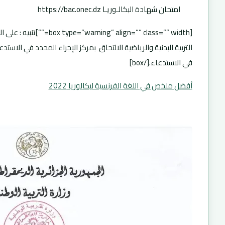
امتحان شهادة البكالـوريـا https://bac.onec.dz
[ning” align=”” class=”” width
التربية البدنية والرياضية الالتحاق بمركز الإجراء المحدد في الاست
في الاستدعاء.[/box]
أفضل ملخص في اللغة الفرنسية لبكالوريا 2022