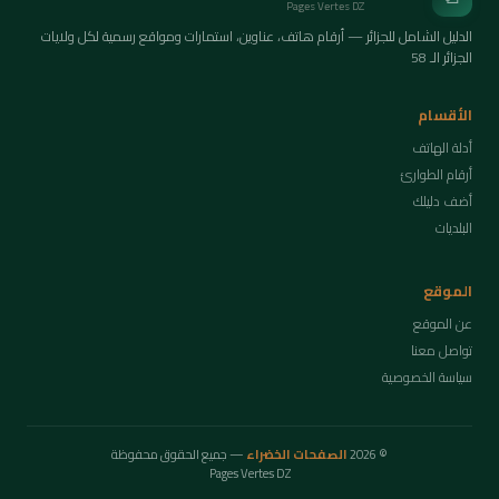
Pages Vertes DZ
الدليل الشامل للجزائر — أرقام هاتف، عناوين، استمارات ومواقع رسمية لكل ولايات
الجزائر الـ 58
الأقسام
أدلة الهاتف
أرقام الطوارئ
أضف دليلك
البلديات
الموقع
عن الموقع
تواصل معنا
سياسة الخصوصية
© 2026
الصفحات الخضراء
— جميع الحقوق محفوظة
Pages Vertes DZ