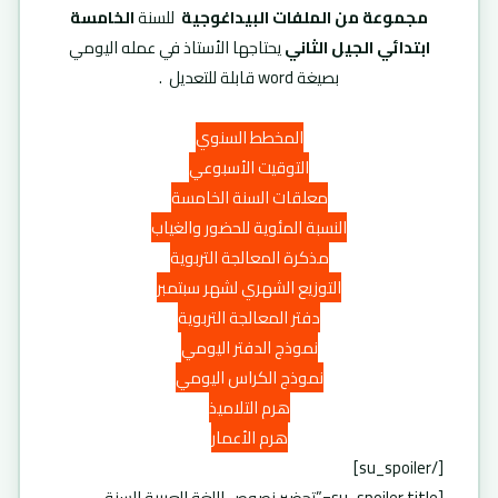
مجموعة من الملفات البيداغوجية
للسنة
الخامسة
ابتدائي الجيل الثاني
يحتاجها الأستاذ في عمله اليومي
بصيغة word قابلة للتعديل .
المخطط السنوي
التوقيت الأسبوعي
معلقات السنة الخامسة
النسبة المئوية للحضور والغياب
مذكرة المعالجة التربوية
التوزيع الشهري لشهر سبتمبر
دفتر المعالجة التربوية
نموذج الدفتر اليومي
نموذج الكراس اليومي
هرم التلاميذ
هرم الأعمار
[/su_spoiler]
[su_spoiler title=”تحضير نصوص اللغة العربية للسنة