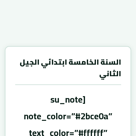
السنة الخامسة ابتدائي الجيل
الثاني
[su_note
note_color=”#2bce0a”
text_color=”#ffffff”