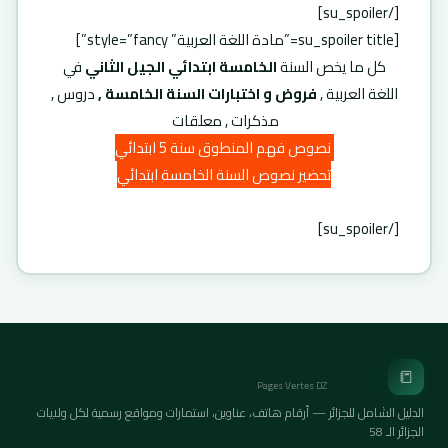
[/su_spoiler]
[su_spoiler title=”مادة اللغة العربية” style=”fancy”]
كل ما يخص السنة
الخامسة ابتدائي الجيل الثاني
في
اللغة العربية ,
فروض و اختبارات السنة الخامسة ,
دروس ,
مذكرات , معلقات
نصوص فهم المنطوق سنة 5 ابتدائي
تحضير نصوص السنة الخامسة ابتدائي
[/su_spoiler]
الصفحات الخضراء
📒
Pages Vertes DZ
الدليل الشامل للجزائر — أرقام هاتف، عناوين، استمارات ومواقع رسمية لكل ولايات
الجزائر الـ 58