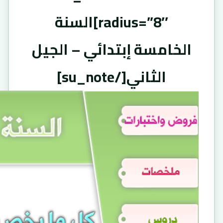
radius=”8″]السنة
الخامسة إبتدائي – الجيل
الثاني[/su_note]