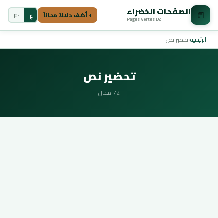
الصفحات الخضراء
📒
ع
Fr
+ أضف دليلاً مجاناً
Pages Vertes DZ
الرئيسية
›
تحضير نص
تحضير نص
72 مقال