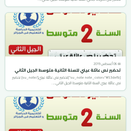
📅 06 أغسطس 2019
تحضير نص عائلة عيني للسنة الثانية متوسط الجيل الثاني
[su_note note_color=”#53defb”]تحضير نص عائلة عيني[/su_note] تحضير
نص عائلة عيني السنة الثانية متوسط الجيل الثاني ,…