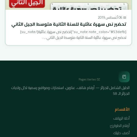
📅 06 أغسطس 2019
تحضير نص سهرة عائلية للسنة الثانية متوسط الجيل الثاني
[su_note note_color=”#53defb”]تحضير نص سهرة عائلية[/su_note]
تحضير نص سهرة عائلية السنة الثانية متوسط الجيل الثاني ,…
الصفحات الخضراء
📒
Pages Vertes DZ
الدليل الشامل للجزائر — أرقام هاتف، عناوين، استمارات ومواقع رسمية لكل ولايات
الجزائر الـ 58
الأقسام
أدلة الهاتف
أرقام الطوارئ
أضف دليلك