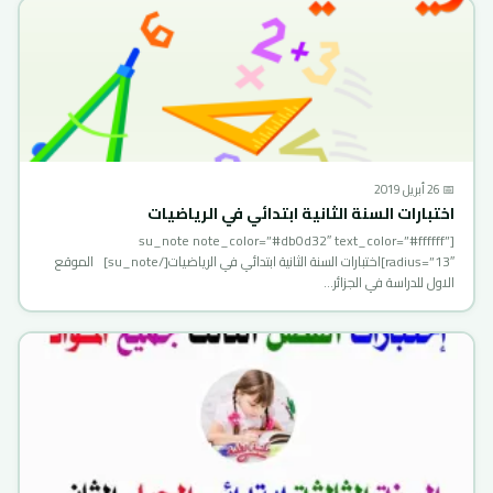
📅 26 أبريل 2019
اختبارات السنة الثانية ابتدائي في الرياضيات
[su_note note_color=”#db0d32″ text_color=”#ffffff”
radius=”13″]اختبارات السنة الثانية ابتدائي في الرياضيات[/su_note] الموقع
الاول للدراسة في الجزائر…