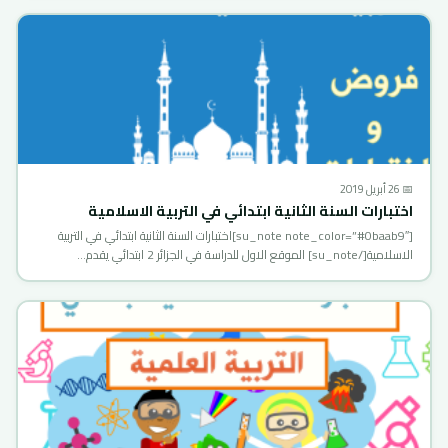
📅 26 أبريل 2019
اختبارات السنة الثانية ابتدائي في التربية الاسلامية
[su_note note_color=”#0baab9″]اختبارات السنة الثانية ابتدائي في التربية
الاسلامية[/su_note] الموقع الاول للدراسة في الجزائر 2 ابتدائي يقدم…