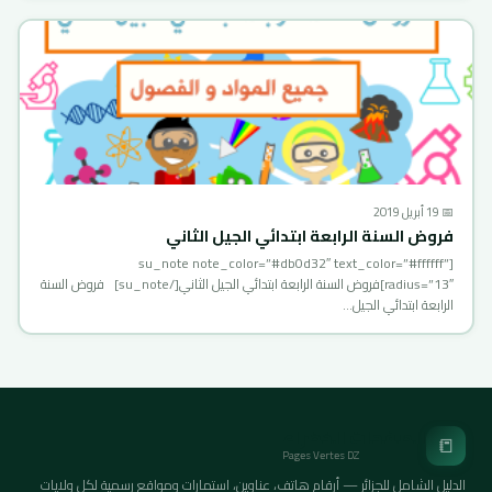
📅 19 أبريل 2019
فروض السنة الرابعة ابتدائي الجيل الثاني
[su_note note_color=”#db0d32″ text_color=”#ffffff”
radius=”13″]فروض السنة الرابعة ابتدائي الجيل الثاني[/su_note] فروض السنة
الرابعة ابتدائي الجيل…
الصفحات الخضراء
📒
Pages Vertes DZ
الدليل الشامل للجزائر — أرقام هاتف، عناوين، استمارات ومواقع رسمية لكل ولايات