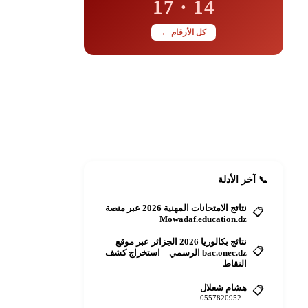
14 · 17
كل الأرقام ←
📋
أضف دليلك مجاناً
رقمك أو عنوانك للجميع
+ أضف الآن
📞 آخر الأدلة
نتائج الامتحانات المهنية 2026 عبر منصة
📋
Mowadaf.education.dz
نتائج بكالوريا 2026 الجزائر عبر موقع
📋
bac.onec.dz الرسمي – استخراج كشف
النقاط
هشام شعلال
📋
0557820952