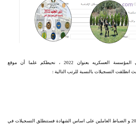
للراغبين في التسجيل من أجل التجنيد في المؤسسة العسكريه بعنوان 2022 ، نحيطكم علما أن موقع
وفي ما يخص الضباط الحائزين على بكالوريا 2022 و الضباط العاملين على اساس الشهادة فستنطلق التسجيلات في