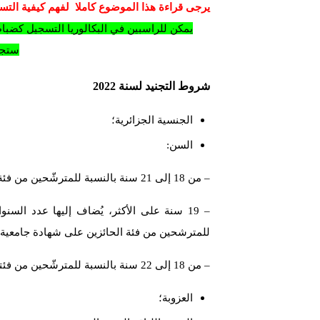
يرجى قراءة هذا الموضوع كاملا لفهم كيفية ال
يمكن للراسبين في البكالوريا التسجيل كض
ستجو
شروط التجنيد لسنة 2022
الجنسية الجزائرية؛
السن:
– من 18 إلى 21 سنة بالنسبة للمترشّحين من فئة الحاملين لشهادة البكالوريا 2022 (بمعدّل يساوي أو يفوق 12\20)؛
– 19 سنة على الأكثر، يُضاف إليها عدد ال
للمترشحين من فئة الحائزين على شهادة جامعية؛
– من 18 إلى 22 سنة بالنسبة للمترشّحين من فئتي ضباط الصف المتعاقدين ورجال الصف المتعاقدين.
العزوبة؛