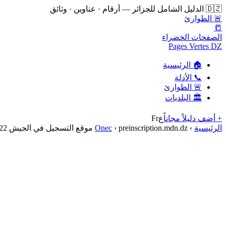
🇩🇿 الدليل الشامل للجزائر — أرقام · عناوين · وثائق
🚨 الطوارئ
📒
الصفحات الخضراء
Pages Vertes DZ
🏠 الرئيسية
📞 الأدلة
🚨 الطوارئ
🏛️ البلديات
+ أضف دليلاً مجاناً
ع
Fr
الرئيسية
›
preinscription.mdn.dz موقع التسجيل في الجيش 2022
›
Onec