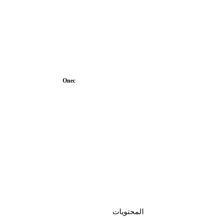
Onec
preinscription.mdn.dz موقع ا
✍️ هشام شعلال
⏱️ 1 
📅 17 يوليو 2022
المحتويات