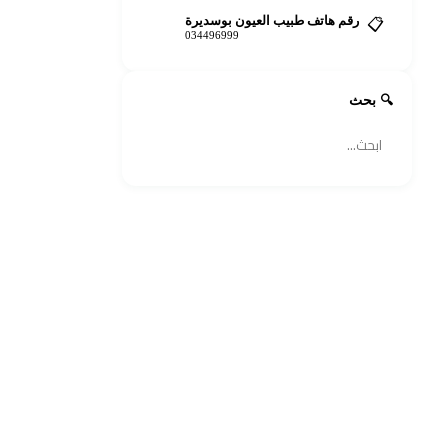
رقم هاتف طبيب العيون بوسديرة
📋
034496999
🔍 بحث
🔍