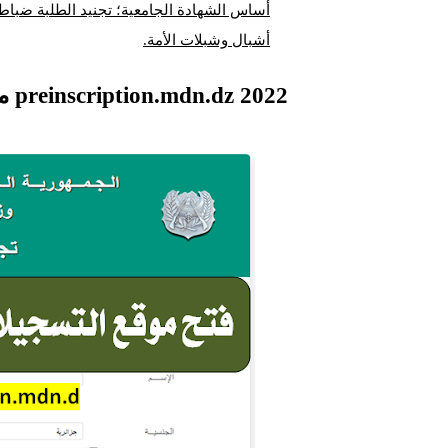
أساس الشهادة الجامعية؛ تجنيد الطلبة ضباط 
أشبال وشبلات الأمة.
preinscription.mdn.dz 2022 موقع التسجيل في الجيش