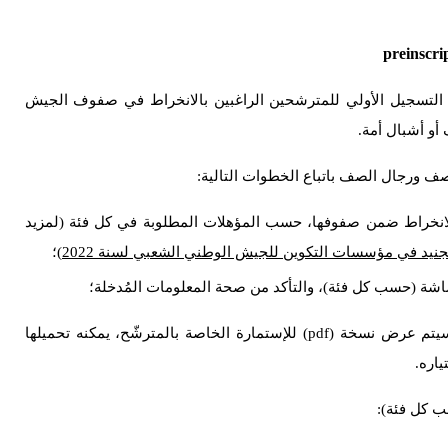
التسجيل الأولي للمترشحين الراغبين بالانخراط في صفوف الجيش
 أشبال أمة.
 ورجال الصف باتباع الخطوات التالية:
الانخراط ضمن صفوفها، حسب المؤهلات المطلوبة في كل فئة (لمزيد
جنيد في مؤسسات التكوين للجيش الوطني الشعبي لسنة 2022
)؛
شة (حسب كل فئة)، والتأكد من صحة المعلومات المُدخلة؛
فور تأكيد التسجيل بالنقر على زر “التسجيل” سيتم عرض نسخة (pdf) للإستمارة الخاصة بالمترشّح، يمكنه تحميلها
ياره.
ب كل فئة):