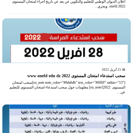
اعلان الديوان الوطني للتعليم والتكوين عن بعد عن تاريخ اجراء امتحان المستوى
onefd 2022. ويجري…
📅 21 أبريل 2022
سحب استدعاء امتحان المستوى 2022 www onefd edu dz
[su_note note_color=”#0da6db” text_color=”#ffffff” radius=”13″]سحب امتحان
المستوى 2022[/su_note] معلومات حول سحب استدعاء امتحان المستوى للتعليم
عن…