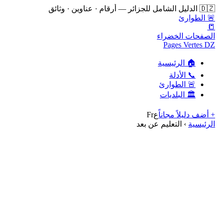
🇩🇿 الدليل الشامل للجزائر — أرقام · عناوين · وثائق
🚨 الطوارئ
📒
الصفحات الخضراء
Pages Vertes DZ
🏠 الرئيسية
📞 الأدلة
🚨 الطوارئ
🏛️ البلديات
+ أضف دليلاً مجاناً
ع
Fr
الرئيسية
›
التعليم عن بعد
التعليم عن بعد
63 مقال