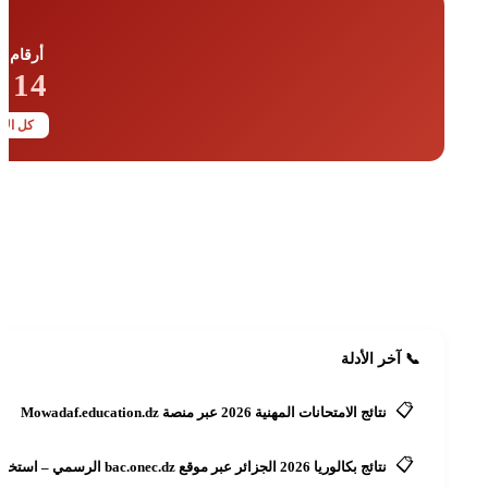

الطوارئ
14 · 17
رقام ←

ك مجاناً
وانك للجميع
 الآن
📞 آخر الأدلة
📋
نتائج الامتحانات المهنية 2026 عبر منصة Mowadaf.education.dz
📋
نتائج بكالوريا 2026 الجزائر عبر موقع bac.onec.dz الرسمي – استخراج كشف النقاط