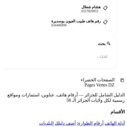
هشام شعلال
📋
0557820952
رقم هاتف طبيب العيون بوسديرة
📋
034496999
🔍 بحث
📒
الصفحات الخضراء
Pages Vertes DZ
الدليل الشامل للجزائر — أرقام هاتف، عناوين، استمارات ومواقع
رسمية لكل ولايات الجزائر الـ 58
الأقسام
أدلة الهاتف
أرقام الطوارئ
أضف دليلك
البلديات