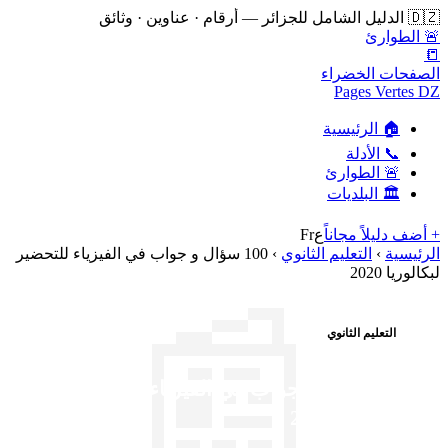
🇩🇿 الدليل الشامل للجزائر — أرقام · عناوين · وثائق
🚨 الطوارئ
📒
الصفحات الخضراء
Pages Vertes DZ
🏠 الرئيسية
📞 الأدلة
🚨 الطوارئ
🏛️ البلديات
+ أضف دليلاً مجاناً
ع
Fr
الرئيسية
›
التعليم الثانوي
›
100 سؤال و جواب في الفيزياء للتحضير
لبكالوريا 2020
📰
التعليم الثانوي
100 سؤال و جواب في الفيزياء للتحضير
لبكالوريا 2020