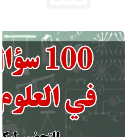
✍️ جحا إبراهيم
⏱️ 1 دقائق قراءة
📅 03 يوليو 2020