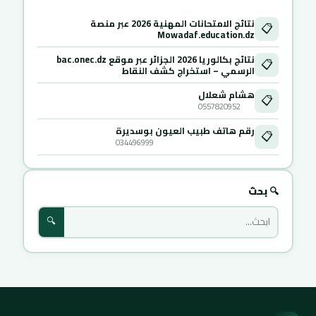
نتائج الامتحانات المهنية 2026 عبر منصة
📋
Mowadaf.education.dz
نتائج بكالوريا 2026 الجزائر عبر موقع bac.onec.dz
📋
الرسمي – استخراج كشف النقاط
هشام شعلال
📋
0557820952
رقم هاتف طبيب العيون بوسديرة
📋
034496999
🔍 بحث
🔍