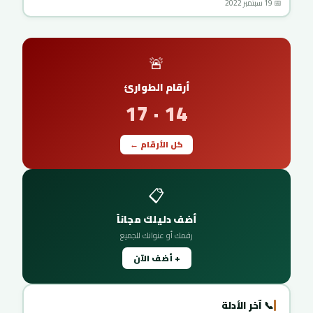
📅 19 سبتمبر 2022
🚨
أرقام الطوارئ
14 · 17
كل الأرقام ←
📋
أضف دليلك مجاناً
رقمك أو عنوانك للجميع
+ أضف الآن
📞 آخر الأدلة