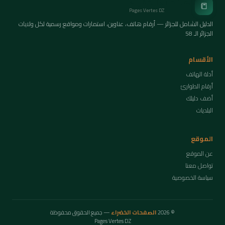
الصفحات الخضراء
📒
Pages Vertes DZ
الدليل الشامل للجزائر — أرقام هاتف، عناوين، استمارات ومواقع رسمية لكل ولايات
الجزائر الـ 58
الأقسام
أدلة الهاتف
أرقام الطوارئ
أضف دليلك
البلديات
الموقع
عن الموقع
تواصل معنا
سياسة الخصوصية
© 2026
الصفحات الخضراء
— جميع الحقوق محفوظة
Pages Vertes DZ