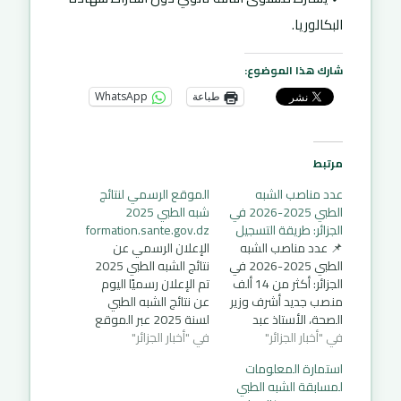
البكالوريا.
شارك هذا الموضوع:
طباعة
WhatsApp
مرتبط
عدد مناصب الشبه
الموقع الرسمي لنتائج
الطبي 2025-2026 في
شبه الطبي 2025
الجزائر: طريقة التسجيل
formation.sante.gov.dz
📌 عدد مناصب الشبه
الإعلان الرسمي عن
الطبي 2025-2026 في
نتائج الشبه الطبي 2025
الجزائر: أكثر من 14 ألف
تم الإعلان رسميًا اليوم
منصب جديد أشرف وزير
عن نتائج الشبه الطبي
الصحة، الأستاذ عبد
لسنة 2025 عبر الموقع
في "أخبار الجزائر"
الحق سايحي، رفقة
في "أخبار الجزائر"
الرسمي لوزارة الصحة
والي ولاية تلمسان
الجزائرية، formation.sante.gov.dz
استمارة المعلومات
السيد يوسف بشلاوي،
وذلك بعد انتظار من
لمسابقة الشبه الطبي
على مراسيم حفل تخرج
طرف المترشحين. كيف