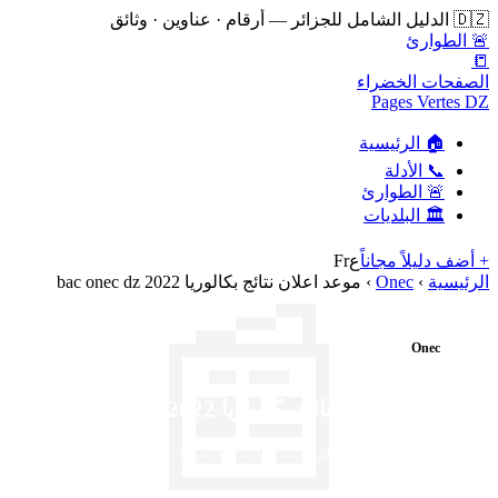
🇩🇿 الدليل الشامل للجزائر — أرقام · عناوين · وثائق
🚨 الطوارئ
📒
الصفحات الخضراء
Pages Vertes DZ
🏠 الرئيسية
📞 الأدلة
🚨 الطوارئ
🏛️ البلديات
+ أضف دليلاً مجاناً
ع
Fr
الرئيسية
›
Onec
›
موعد اعلان نتائج بكالوريا 2022 bac onec dz
📰
Onec
موعد اعلان نتائج بكالوريا 2022 bac onec dz
✍️ هشام شعلال
⏱️ 1 دقائق قراءة
📅 05 أبريل 2022