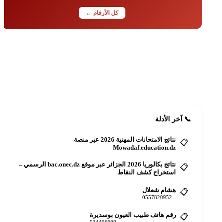
كل الأرقام ←
📋
أضف دليلك مجاناً
رقمك أو عنوانك للجميع
+ أضف الآن
📞 آخر الأدلة
نتائج الامتحانات المهنية 2026 عبر منصة
📋
Mowadaf.education.dz
نتائج بكالوريا 2026 الجزائر عبر موقع bac.onec.dz الرسمي –
📋
استخراج كشف النقاط
هشام شعلال
📋
0557820952
رقم هاتف طبيب العيون بوسديرة
📋
034496999