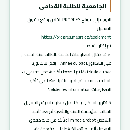
الجامعية للطلبة القدامى
التوجه إلى موقع PROGRES الخاص بدفع حقوق
التسجيل
https://progres.mesrs.dz/epaiement
ثم إختار التسجيل:
🔹4. إذخال المعاومات الخاصة بالطالب سنة الحصول
على الباكالوريا Année du bac + رقم الباكالوريا
Matricule du bac ثم الضغط تأكيد شخص حقيقي ب
I’m not a robot ثم المواصلة بالضغط على تأكيد
المعلومات Valider les information
5.تظهر نافدة جديدة نحمل معلومات رقم التسجيل
للطالب المؤسسة السنة والشعبة ثم بعد تأكيد
الشخص I’m not a robot وتأكد من حالة حقوق
التسجيل أنها لم تتم، الضغط على أدفع حقوق