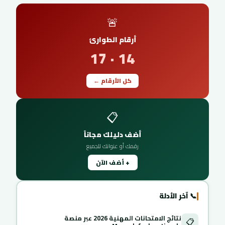
🚨
أرقام الطوارئ
14 · 17
كل الأرقام ←
📋
أضف دليلك مجاناً
رقمك أو عنوانك للجميع
+ أضف الآن
📞 آخر الأدلة
نتائج الامتحانات المهنية 2026 عبر منصة
📋