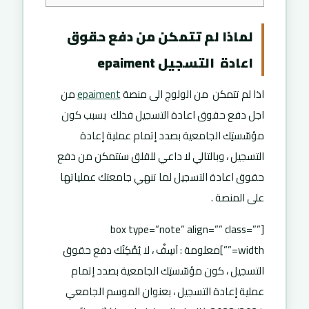
لماذا لم تتمكن من دفع حقوق
اعادة التسجيل epaiment
اذا لم تتمكن من الولوج الى منصة
epaiment
من
اجل دفع حقوق اعادة التسجيل فذلك بسبب كون
مؤسّستِك الجامعية بصدد إتمام عملية إعادة
التسجيل ، وبالتالي لا داعي للقلق ستتمكن من دفع
حقوق اعادة التسجيل لما تنهي جامعتك عملياتها
على المنصة .
[box type=”note” align=”” class=””
width=””]معلومة : آسِفْ ، لا يُمْكِنُك دفع حقوق
التسجيل ، كون مؤسّستِك الجامعية بصدد إتمام
عملية إعادة التسجيل ، بعنوان الموسم الجامعي