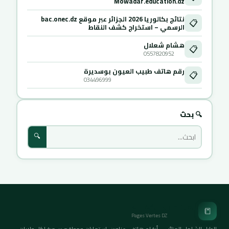
Mowadaf.education.dz
نتائج بكالوريا 2026 الجزائر عبر موقع bac.onec.dz
📋
الرسمي – استخراج كشف النقاط
هشام شعلال
📋
0557820952
رقم هاتف طبيب العيون بوسديرة
📋
034496999
🔍 بحث
🔍
الصفحات الخضراء
📒
Pages Vertes DZ