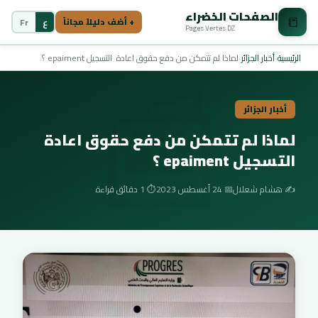
الصفحات الخضراء
📒
ع
Fr
+ أضف دليلاً مجاناً
Pages Vertes DZ
📰
الرئيسية
›
أخبار الجزائر
›
لماذا لم تتمكن من دفع حقوق اعادة التسجيل epaiment ؟
أخبار الجزائر
لماذا لم تتمكن من دفع حقوق اعادة
التسجيل epaiment ؟
✍️ هشام شعلال
📅 24 أغسطس 2023
⏱️ 1 دقائق قراءة