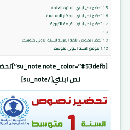
1.5
تحضير نص ابنتي الفكرة العامة
1.6
تحضير نص ابنتي الافكار الاساسية
1.7
تحضير نص ابنتي القيمة التربوية
1.8
1.9
تحضير نصوص اللغة العربية للسنة الاولى متوسط
1.10
موقع السنة الاولى متوسط
[_note note_color=”#53defb
نص ابنتي[/su_note]