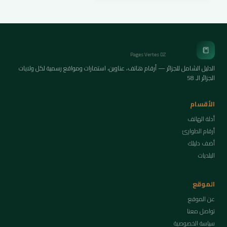
الصفحات الخضراء
📒
Pages Vertes DZ
الدليل الشامل للجزائر — أرقام هاتف، عناوين، استمارات ومواقع رسمية لكل ولايات
الجزائر الـ 58
الأقسام
أدلة الهاتف
أرقام الطوارئ
أضف دليلك
البلديات
الموقع
عن الموقع
تواصل معنا
سياسة الخصوصية