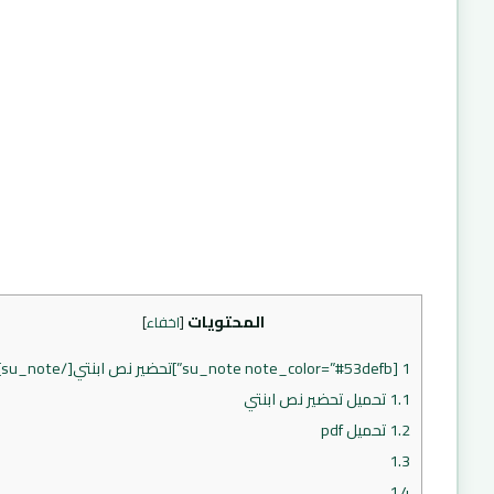
المحتويات
[
اخفاء
]
1
[su_note note_color=”#53defb”]تحضير نص ابنتي[/su_note]
1.1
تحميل تحضير نص ابنتي
1.2
تحميل pdf
1.3
1.4