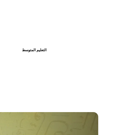
التعليم المتوسط
تحضير درس اس
✍️ هشام شعلال
⏱️ 
📅 20 أبريل 2019