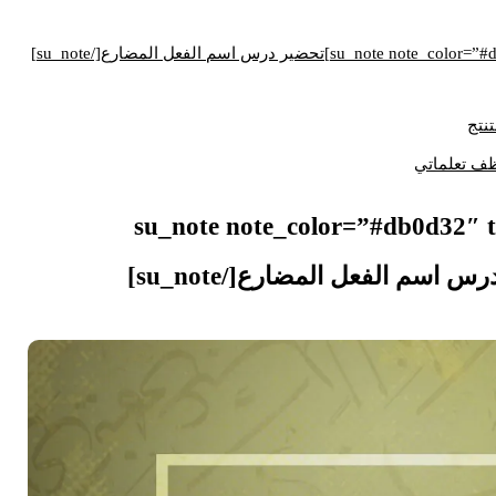
نتج
ف تعلماتي
[su_note note_color=”#db0d32″ t