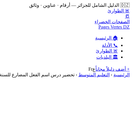
🇩🇿 الدليل الشامل للجزائر — أرقام · عناوين · وثائق
🚨 الطوارئ
📒
الصفحات الخضراء
Pages Vertes DZ
🏠 الرئيسية
📞 الأدلة
🚨 الطوارئ
🏛️ البلديات
+ أضف دليلاً مجاناً
ع
Fr
الرئيسية
›
التعليم المتوسط
›
تحضير درس اسم الفعل المضارع للسنة 