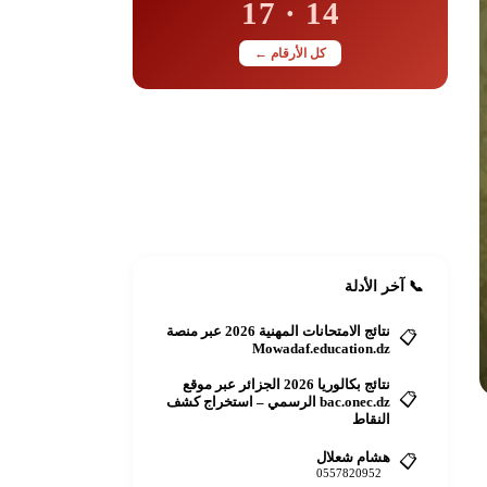
14 · 17
كل الأرقام ←
📋
أضف دليلك مجاناً
رقمك أو عنوانك للجميع
+ أضف الآن
📞 آخر الأدلة
نتائج الامتحانات المهنية 2026 عبر منصة
📋
Mowadaf.education.dz
نتائج بكالوريا 2026 الجزائر عبر موقع
📋
bac.onec.dz الرسمي – استخراج كشف
النقاط
هشام شعلال
📋
0557820952