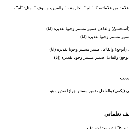
لامة من علاماته، كـ ” لم ” الجازمة ، ” والسين، وسوف “. مثل: “آه” ،
تعجب
ف تعلماتي