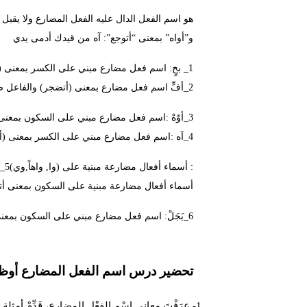
هو اسم الفعل الدال عليه الفعل المضارع ولا يقبل ع
و”أواه” بمعنى “أتوجع”: آه من قيدك أدمى يدي
1_ بخٍ: اسم فعل مضارع مبني على الكسر بمعنى (أستحسنُ) والفاعل ضمير مستتر وجوبا تقديره (انا)
2_أفٍّ اسم فعل مضارع بمعنى (أتضجر) والفاعل ضمير مستتر وجوبا تقديره (انا)
3_أوّهْ :اسم فعل مضارع مبني على السكون بمعنى (أتوجع) والفاعل ضمير مستتر وجوبا تقديره (انا).
4_آه :اسم فعل مضارع مبني على الكسر بمعنى (أتوجع) والفاعل ضمير مستتر وجوبا تقديره (إنا)
: أسماء أفعال مضارعة مبنية على (وا, واهاً,وي)5_
أسماء أفعال مضارعة مبنية على السكون بمعنى أ
6_بَجَلْ: اسم فعل مضارع مبني على السكون بمعنى (يكفي) والفاعل ضمير مستتر جوازا تقديره هو.
تحضير درس اسم الفعل المضارع أوظ
1- عرَفْتَ معاني اسْم الفعْلِ المضارع، قَدِّمْ أمثلة عن كلّ اسْم تعرّفْتَ عليه.