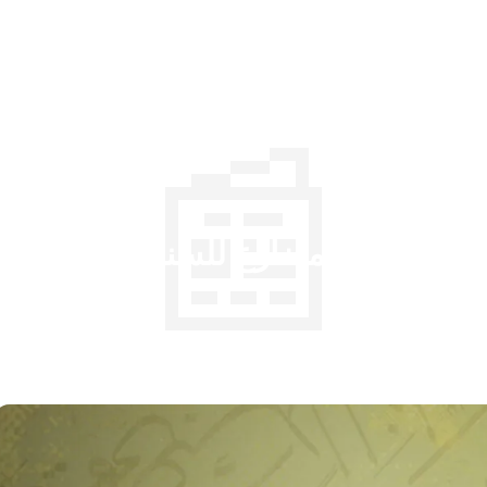
📰
م الفعل المضارع للسنة الثالثة مت
1 دقائق قراءة