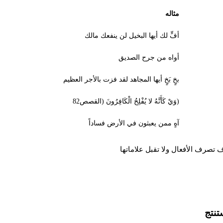
مثاله
أفٍّ لك أيها البخيل لن ينفعك مالك
أواه من جرح الصديق
بخٍ بَخٍ أيها المجاهد لقد فزت بالأجر العظيم
(وَيْ كَأَنَّهُ لا يُفْلِحُ الْكَافِرُونَ (القصص82
آهٍ ممن يعبثون في الأرض فساداً
تصرف الأفعال ولا تقبل علاماتها
تنتج