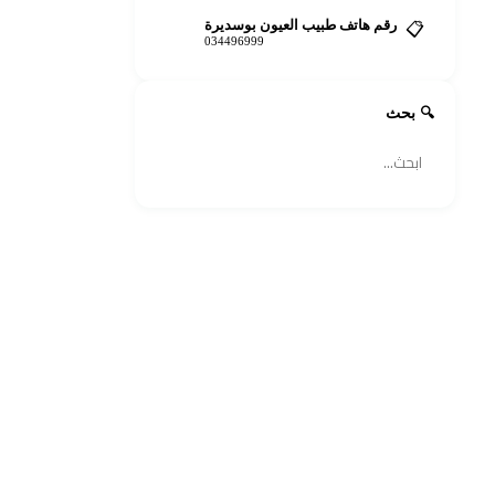
رقم هاتف طبيب العيون بوسديرة
📋
034496999
🔍 بحث
🔍