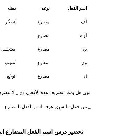
اسم الغعل
نوعه
معناه
أف
مضارع
أتضجَّر
أواه
مضارع
بخ
مضارع
استحسن
وي
مضارع
أتعجب
اه
مضارع
أتوجَّع
س_ هل يمكن تصريف هذه الأفعال ؟ج _ لا تتصرف 
_ من خلال ما سبق عرف اسم الفعل المضارع
تحضير درس اسم الفعل المضارع اس