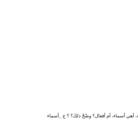
، أهي أسماء، أم أفعال؟ وضّحْ ذلكَ؟ ؟ ج _أسماء