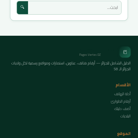
🔍
الصفحات الخضراء
📒
Pages Vertes DZ
الدليل الشامل للجزائر — أرقام هاتف، عناوين، استمارات ومواقع رسمية لكل ولايات
الجزائر الـ 58
الأقسام
أدلة الهاتف
أرقام الطوارئ
أضف دليلك
البلديات
الموقع