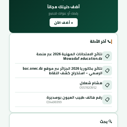
أضف دليلك مجاناً
رقمك أو عنوانك للجميع
+ أضف الآن
📞 آخر الأدلة
نتائج الامتحانات المهنية 2026 عبر منصة
📋
Mowadaf.education.dz
نتائج بكالوريا 2026 الجزائر عبر موقع bac.onec.dz
📋
الرسمي – استخراج كشف النقاط
هشام شعلال
📋
0557820952
رقم هاتف طبيب العيون بوسديرة
📋
034496999
🔍 بحث