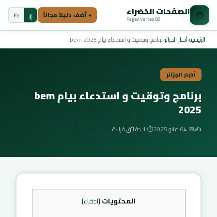
الصفحات الخضراء
📒
ع
Fr
+ أضف دليلاً مجاناً
Pages Vertes DZ
📰
الرئيسية
›
أخبار الجزائر
›
برنامج وتوقيت و استدعاء بيام bem 2025
أخبار الجزائر
برنامج وتوقيت و استدعاء بيام bem
2025
✍️
📅 04 مايو 2025
⏱️ 1 دقائق قراءة
المحتويات
[
اخفاء
]