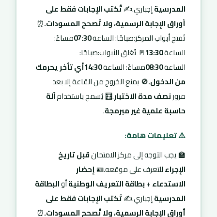
المدرسية
إجباري.✍️
تُكتب الإجابات فقط على
أوراق الإجابة الرسمية، ولا تُصحح المسودات.
⏰
تُفتح أبواب المركز:صباحًا: الساعة
07:30
مساءً:
الساعة
13:30
🚪 تُغلق الأبواب:صباحًا:
الساعة
08:30
مساءً: الساعة
14:30
أي تأخر يحرمك
من الدخول.
🚫 يمنع الخروج من القاعة إلا بعد
مرور
نصف مدة الاختبار
.🧮 يُسمح باستخدام
آلة
حاسبة علمية غير مبرمجة
.
⚠️ تعليمات هامة:
🏫 يجب التوجه إلى مركز الامتحان
قبل تاريخ
الإجراء
للتعرف على موقعه.🪪
إحضار
الاستدعاء
+
بطاقة التعريف الوطنية
أو
البطاقة
المدرسية
إجباري.✍️
تُكتب الإجابات فقط على
أوراق الإجابة الرسمية، ولا تُصحح المسودات.
⏰