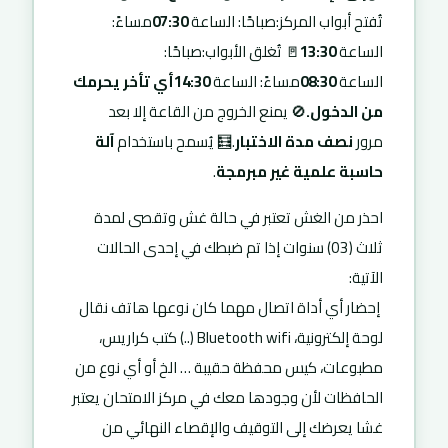
تُفتح أبواب المركز:صباحًا: الساعة
07:30
مساءً:
الساعة
13:30
🚪 تُغلق الأبواب:صباحًا:
الساعة
08:30
مساءً: الساعة
14:30
أي تأخر يحرمك
من الدخول.
🚫 يمنع الخروج من القاعة إلا بعد
مرور
نصف مدة الاختبار
.🧮 يُسمح باستخدام
آلة
حاسبة علمية غير مبرمجة
.
احذر من الغش تعتبر في حالة غش وتقصى لمدة
ثلاث (03) سنوات إذا تم ضبطك في إحدى الحالات
الآتية:
إحضار أي أداة اتصال مهما كان نوعها هاتف نقال
لوحة إلكترونية، Bluetooth wifi (..) كتب كراريس،
مطبوعات، كيس محفظة حقيبة … الخ أو أي نوع من
الحافظات لأن وجودها معك في مركز الامتحان يعتبر
غشا يعرضك إلى التوقيف والإقصاء النهائي من