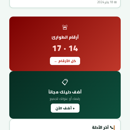
📅 18 يناير 2024
🚨
أرقام الطوارئ
14 · 17
كل الأرقام ←
📋
أضف دليلك مجاناً
رقمك أو عنوانك للجميع
+ أضف الآن
📞 آخر الأدلة