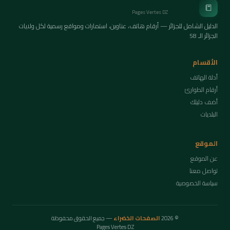
الصفحات الخضراء
📒
Pages Vertes DZ
الدليل الشامل للجزائر — أرقام هاتف، عناوين، استمارات ومواقع رسمية لكل ولايات
الجزائر الـ 58
الأقسام
أدلة الهاتف
أرقام الطوارئ
أضف دليلك
البلديات
الموقع
عن الموقع
تواصل معنا
سياسة الخصوصية
© 2026
الصفحات الخضراء
— جميع الحقوق محفوظة
Pages Vertes DZ