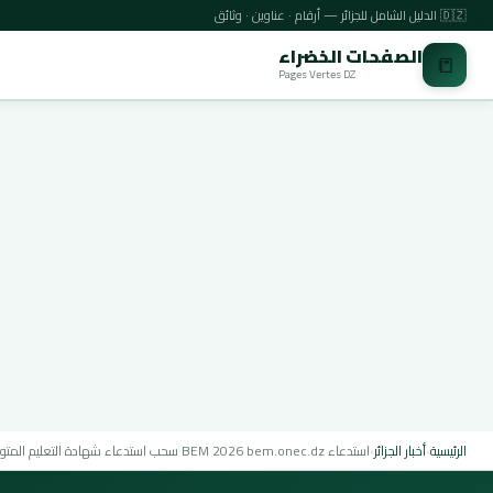
🇩🇿 الدليل الشامل للجزائر — أرقام · عناوين · وثائق
الصفحات الخضراء
📒
Pages Vertes DZ
الرئيسية
›
أخبار الجزائر
›
استدعاء BEM 2026 bem.onec.dz سحب استدعاء شهادة التعليم المتوسط