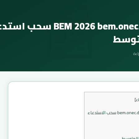
📰
استدعاء M 2026 bem.onec.dz
متوسط
ء
]
 المتوسط