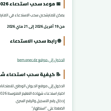
📅 موعد سحب استدعاء BEM 2026
يمكن للمترشحين سحب الاستدعاء في الفترة ال
من 19 أفريل 2026 إلى 21 ماي 2026
🌐 رابط سحب الاستدعاء
الدخول إلى موقع bem.onec.dz
📝 كيفية سحب استدعاء شه
الدخول إلى موقع الديوان الوطني للامتحانا
اختيار استدعاء شهادة التعليم المتوسط 2026
إدخال رقم التسجيل والرقم السري
الضغط على “استظهار”