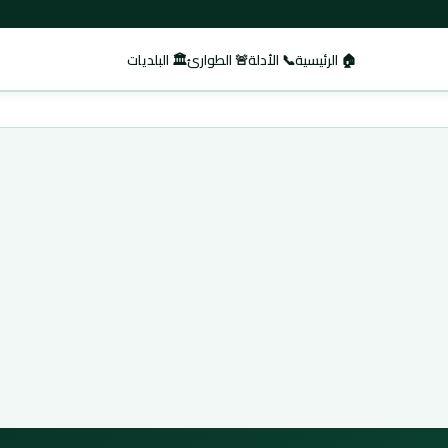
🏠 الرئيسية
📞 الأدلة
🚨 الطوارئ
🏛️ البلديات