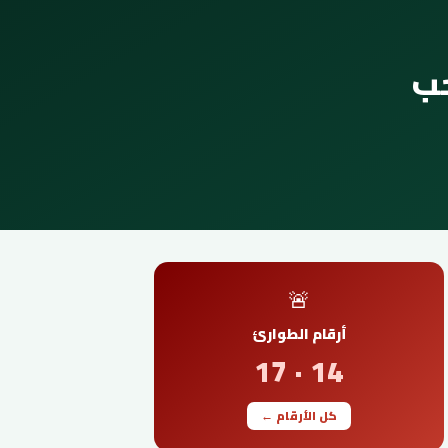
 موعد سحب
🚨
أرقام الطوارئ
14 · 17
كل الأرقام ←