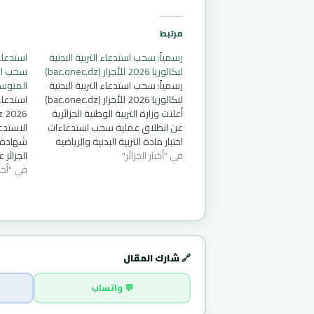
مرتبط
رسمياً: سحب استدعاء التربية البدنية
لبكالوريا 2026 للأحرار (bac.onec.dz)
سحب است
رسمياً: سحب استدعاء التربية البدنية
المتوس
لبكالوريا 2026 للأحرار (bac.onec.dz)
استدعاء
أعلنت وزارة التربية الوطنية الجزائرية
عن انطلاق عملية سحب استدعاءات
الاستدع
اختبار مادة التربية البدنية والرياضية
في "أخبار الجزائر"
للمترشحين الأحرار (بما في ذلك
مترشحي الديوان الوطني للتعليم
في "أخبار
التواري
والتكوين عن بعد) لدورة بكالوريا
بسهولة.
2026. معلومات هامة حول
سحب است
العملية: الحدث التاريخ / التفاصيل
فترة سحب الاستدعاءات…
للمترش
🔗 شارك المقال
💬 واتساب