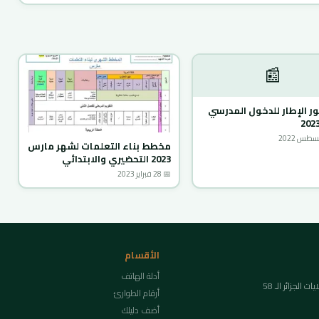
📰
ر الإطار للدخول المدرسي
مخطط بناء التعلمات لشهر مارس
2023 التحضيري والابتدائي
📅 28 فبراير 2023
الأقسام
أدلة الهاتف
لجزائر الـ 58
أرقام الطوارئ
أضف دليلك