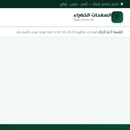
الدليل الشامل للجزائر — أرقام · عناوين · وثائق
الصفحات الخضراء
📒
Pages Vertes DZ
الرئيسية
›
أخبار الجزائر
›
استدعاء بكالوريا 2026 bac.onec.dz موعد سحب الاستدعاء