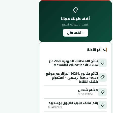
📋
أضف دليلك مجاناً
رقمك أو عنوانك للجميع
+ أضف الآن
📞 آخر الأدلة
نتائج الامتحانات المهنية 2026 عبر
📋
منصة Mowadaf.education.dz
نتائج بكالوريا 2026 الجزائر عبر موقع
📋
bac.onec.dz الرسمي – استخراج
كشف النقاط
هشام شعلال
📋
0557820952
رقم هاتف طبيب العيون بوسديرة
📋
034496999