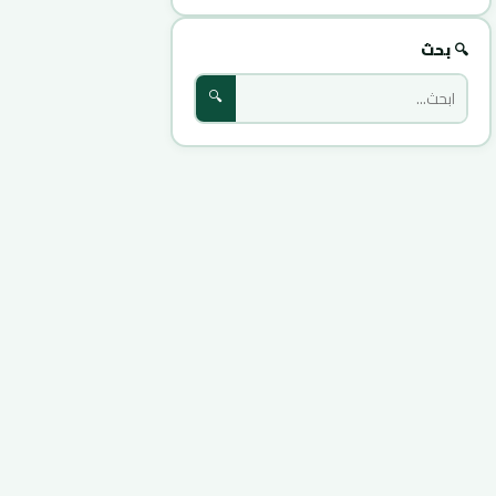
🔍 بحث
🔍