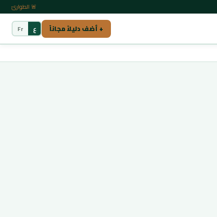
🚨 الطوارئ
+ أضف دليلاً مجاناً
ع
Fr