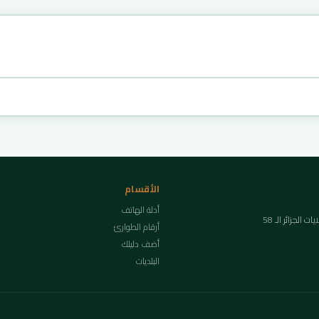
الأقسام
أدلة الهاتف
لجزائر الـ 58
أرقام الطوارئ
أضف دليلك
البلديات