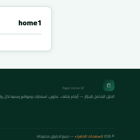
home1
الصفحات الخضراء
📒
Pages Vertes DZ
الدليل الشامل للجزائر — أرقام هاتف، عناوين، استمارات ومواقع رسمية لكل ولايات ا
© 2026
الصفحات الخضراء
— جميع الحقوق محفوظة