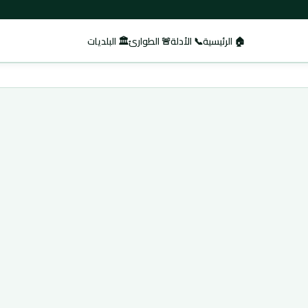
🏠 الرئيسية
📞 الأدلة
🚨 الطوارئ
🏛️ البلديات