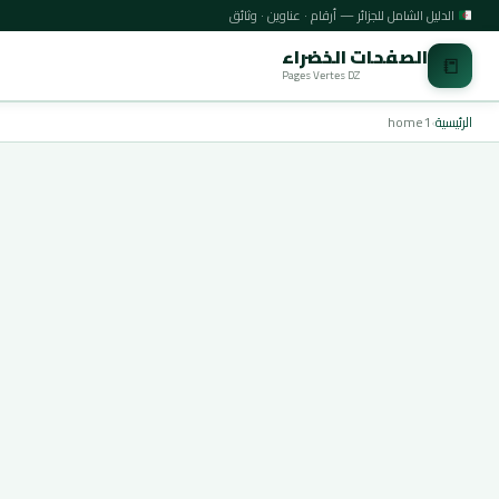
الدليل الشامل للجزائر — أرقام · عناوين · وثائق
الصفحات الخضراء
📒
Pages Vertes DZ
الرئيسية
›
home1