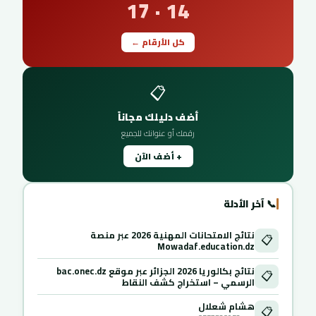
14 · 17
كل الأرقام ←
📋
أضف دليلك مجاناً
رقمك أو عنوانك للجميع
+ أضف الآن
📞 آخر الأدلة
نتائج الامتحانات المهنية 2026 عبر منصة
📋
Mowadaf.education.dz
نتائج بكالوريا 2026 الجزائر عبر موقع bac.onec.dz
📋
الرسمي – استخراج كشف النقاط
هشام شعلال
📋