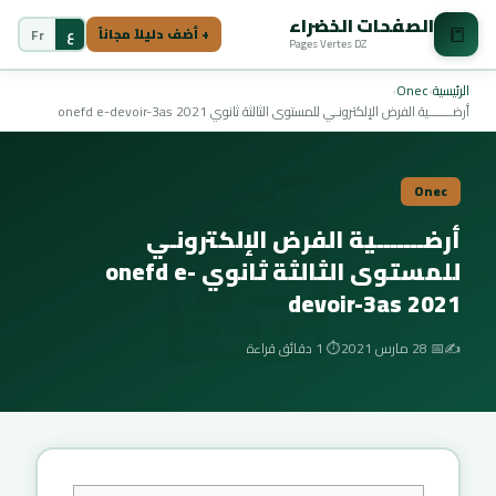
الصفحات الخضراء
📒
ع
Fr
+ أضف دليلاً مجاناً
Pages Vertes DZ
📰
الرئيسية
›
Onec
›
أرضـــــــية الفرض الإلكترونـي للمستوى الثالثة ثانوي onefd e-devoir-3as 2021
Onec
أرضـــــــية الفرض الإلكترونـي
للمستوى الثالثة ثانوي onefd e-
devoir-3as 2021
✍️
📅 28 مارس 2021
⏱️ 1 دقائق قراءة