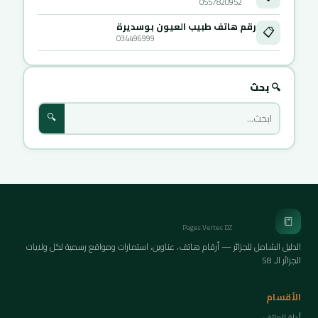
0557820952
رقم هاتف طبيب العيون بوسديرة
📋
034496999
🔍 بحث
🔍
الصفحات الخضراء
📒
Pages Vertes DZ
الدليل الشامل للجزائر — أرقام هاتف، عناوين، استمارات ومواقع رسمية لكل ولايات
الجزائر الـ 58
الأقسام
أدلة الهاتف