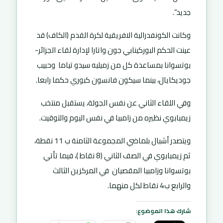
جديد”.
وكانت الكونفدرالية الافريقية لكرة القدم (الكاف) قد
عينت الحكم البوركينابي جون واتارا لإدارة لقاء الجزائر-
بوتسوانا بمساعدة كل من زميليه سيدو تياما وحبيب
جوديكايال، بينما سيكون فانسون كبوري حكما رابعا.
وفي اللقاء الثاني عن نفس الجولة، يستقبل منتخب
زيمبابوي نظيره من زامبيا في نفس اليوم والتوقيت.
ويتصدر أشبال بلماضي المجموعة الثامنة ب 11 نقطة،
ثم زيمبابوي في الصف الثاني (8 نقاط )، فيما تأتي
بوتسوانا وزامبيا المقصيان في المركزين الثالث
والرابع ب4 نقاط لكل منهما.
شارك هذا الموضوع: