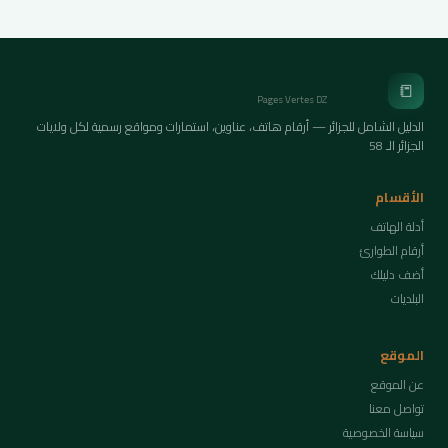
الصفحات الخضراء
📒
Pages Vertes DZ
الدليل الشامل للجزائر — أرقام هاتف، عناوين، استمارات ومواقع رسمية لكل ولايات
الجزائر الـ 58
الأقسام
أدلة الهاتف
أرقام الطوارئ
أضف دليلك
البلديات
الموقع
عن الموقع
تواصل معنا
سياسة الخصوصية