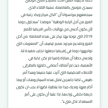
حصة تدريبية، أمس الأحد، بالمركز الفني الوطني
بسيدي موسى بالعاصمة، عشية اللقاء الذي
سيجمعهم ببوتسوانا أن “الكل مركز ويكد رغبة في
الفوز من أجل الراية الوطنية” موضحا “سنحاول دوما
لأن نكون أحسن من نهائيات كأس افريقيا للأمم
2019 التي توجنا بها، نركز على هذه المقابلة من أجل
الفوز وتقديم مردود مميز. ليضيف أن “الصعوبات التي
نواجهها دوما في إفريقيا نجعلها تجارب مفيدة لنا،
ولحسن حظنا أن مباراة زامبيا لم تكن غاية في
الأهمية، حيث لم أتمالك أعصابي خلالها بالنظر إلى
الأخطاء التحكيمية التي أثرت علينا جميعا وهذا أمر
طبيعي، لكننا جاهزين لمثل هذه السيناريوهات أو ربما
أكثر منها، وندرك جيدا ما ينتظرنا، لكنها لا يجب ان تكون
ذريعة نختفي وراءها، لذا علينا أن نكون على أتم
الاستعداد لكل شيء”.