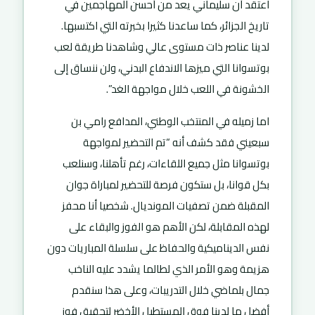
اعتقد أن سليماني يعد من أحسن المهاجمين في
تاريخ الجزائر، كما ساعدنا كثيرا بخبرته التي اكتسبها.
لدينا عناصر ذات مستوى عالي وشاهدنا طريقة لعب
بوتسوانا التي ميزها الاندفاع البدني، ولن ننساق إلى
الخشونة في اللعب خلال مواجهة الغد”.
اما زميله في المنتخب الوطني، المدافع رامي بن
سبعيني فقد كشف أنه “تم التحضير لمواجهة
بوتسوانا مثل جميع اللقاءات، رغم تأهلنا، وسنلعب
بكل قوانا، بل ستكون فرصة للتحضير لمباراة جوان
المقبلة ضمن تصفيات المونديال. شخصيا أنا محفز
لهذه المقابلة، لكن الأهم هو الفوز والبقاء على
نفس الديناميكية والحفاظ على سلسلة المباريات دون
هزيمة وهو الأمر الذي لطالما يشدد عليه الناخب
جمال بلماضي خلال التدريبات، وعلى هذا سنقدم
أفضل ما لدينا فوق المستطيل الأخضر لتحقيق فوز