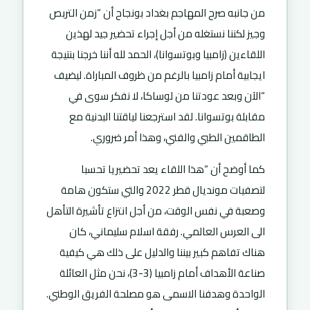
من جانبه صرح المهاجم بغداد بونجاح أن “زمن التربص
وجيز لكننا نستغله من أجل إجراء تحضير جيد لهذين
اللقاءين (زامبيا وبوتسوانا)، الحمد لله أننا خرجنا بنتيجة
ايجابية أمام زامبيا بالرغم من ظروف المباراة. ليضيف
“الآن وبعد عودتنا من لوساكا، لا نفكر سوى في
مقابلة بوتسوانا. لقد استرجعنا لياقتنا البدنية مع
الطاقمين الطبي والفني، وهذا أمر ضروري.
كما أوضح أن “هذا اللقاء يعد تحضيريا تحسبا
لتصفيات مونديال قطر 2022 والتي ستكون هامة
وصعبة في نفس الوقت، من أجل انتزاع تأشيرة التأهل
الى العرس العالمي. رفقة اسلام سليماني، كان
هناك تفاهم كبير بيننا والدليل على ذلك هي كيفية
صناعة الأهداف أمام زامبيا (3-3)، نحن مثل العائلة
الواحدة وهدفنا الاسمى هو مصلحة الفريق الوطني.