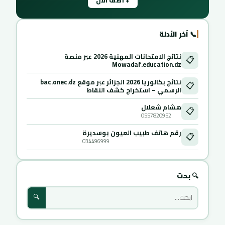
+ أضف الآن
📞 آخر الأدلة
نتائج الامتحانات المهنية 2026 عبر منصة
📋
Mowadaf.education.dz
نتائج بكالوريا 2026 الجزائر عبر موقع bac.onec.dz
📋
الرسمي – استخراج كشف النقاط
هشام شعلال
📋
0557820952
رقم هاتف طبيب العيون بوسديرة
📋
034496999
🔍 بحث
🔍