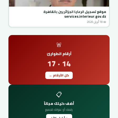
موقع تسجيل الرعايا الجزائريين بالقاهرة
services.interieur.gov.dz
📅 18 أبريل 2020
🚨
أرقام الطوارئ
14 · 17
كل الأرقام ←
📋
أضف دليلك مجاناً
رقمك أو عنوانك للجميع