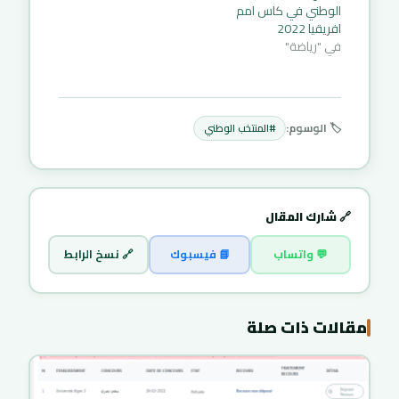
الوطني في كاس امم
افريقيا 2022
في "رياضة"
🏷️ الوسوم:
#المنتخب الوطني
🔗 شارك المقال
💬 واتساب
📘 فيسبوك
🔗 نسخ الرابط
مقالات ذات صلة