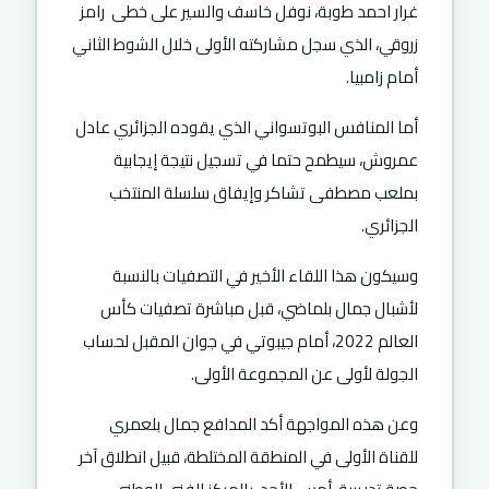
غرار احمد طوبة، نوفل خاسف والسير على خطى رامز
زروقي، الذي سجل مشاركته الأولى خلال الشوط الثاني
أمام زامبيا.
أما المنافس البوتسواني الذي يقوده الجزائري عادل
عمروش، سيطمح حتما في تسجيل نتيجة إيجابية
بملعب مصطفى تشاكر وإيفاق سلسلة المنتخب
الجزائري.
وسيكون هذا اللقاء الأخير في التصفيات بالنسبة
لأشبال جمال بلماضي، قبل مباشرة تصفيات كأس
العالم 2022، أمام جيبوتي في جوان المقبل لحساب
الجولة لأولى عن المجموعة الأولى.
وعن هذه المواجهة أكد المدافع جمال بلعمري
للقناة الأولى في المنطقة المختلطة، قبيل انطلاق آخر