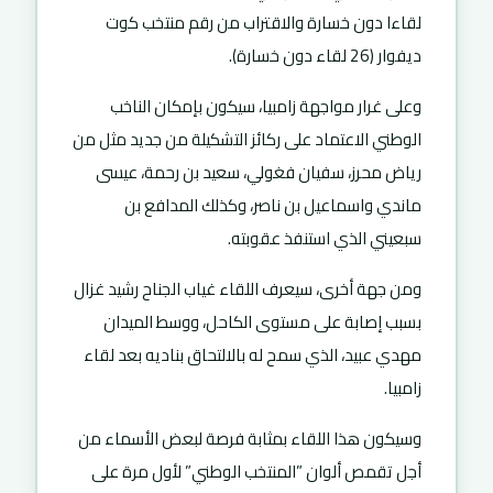
لقاءا دون خسارة والاقتراب من رقم منتخب كوت
ديفوار (26 لقاء دون خسارة).
وعلى غرار مواجهة زامبيا، سيكون بإمكان الناخب
الوطني الاعتماد على ركائز التشكيلة من جديد مثل من
رياض محرز، سفيان فغولي، سعيد بن رحمة، عيسى
ماندي واسماعيل بن ناصر، وكذلك المدافع بن
سبعيني الذي استنفذ عقوبته.
ومن جهة أخرى، سيعرف اللقاء غياب الجناح رشيد غزال
بسبب إصابة على مستوى الكاحل، ووسط الميدان
مهدي عبيد، الذي سمح له بالالتحاق بناديه بعد لقاء
زامبيا.
وسيكون هذا اللقاء بمثابة فرصة لبعض الأسماء من
أجل تقمص ألوان ”المنتخب الوطني” لأول مرة على