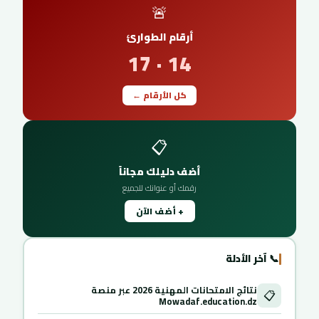
🚨
أرقام الطوارئ
14 · 17
كل الأرقام ←
📋
أضف دليلك مجاناً
رقمك أو عنوانك للجميع
+ أضف الآن
📞 آخر الأدلة
نتائج الامتحانات المهنية 2026 عبر منصة
📋
Mowadaf.education.dz