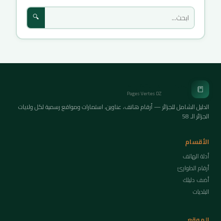
🔍
الصفحات الخضراء
📒
Pages Vertes DZ
الدليل الشامل للجزائر — أرقام هاتف، عناوين، استمارات ومواقع رسمية لكل ولايات
الجزائر الـ 58
الأقسام
أدلة الهاتف
أرقام الطوارئ
أضف دليلك
البلديات
الموقع