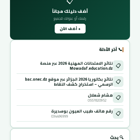
📋
أضف دليلك مجاناً
رقمك أو عنوانك للجميع
+ أضف الآن
📞 آخر الأدلة
نتائج الامتحانات المهنية 2026 عبر منصة
📋
Mowadaf.education.dz
نتائج بكالوريا 2026 الجزائر عبر موقع bac.onec.dz
📋
الرسمي – استخراج كشف النقاط
هشام شعلال
📋
0557820952
رقم هاتف طبيب العيون بوسديرة
📋
034496999
🔍 بحث