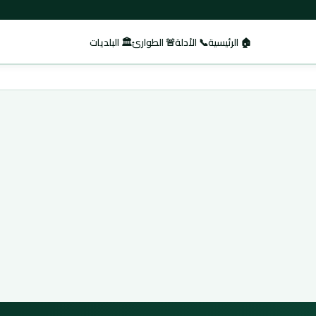
🏠 الرئيسية
📞 الأدلة
🚨 الطوارئ
🏛️ البلديات