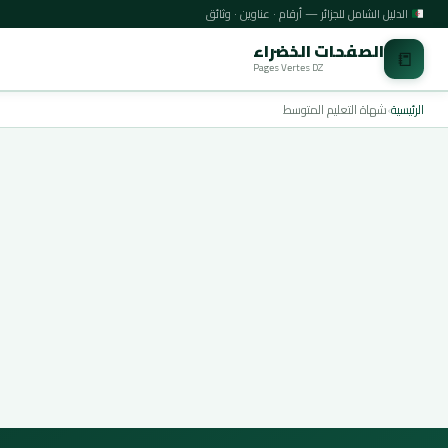
الدليل الشامل للجزائر — أرقام · عناوين · وثائق
الصفحات الخضراء
📒
Pages Vertes DZ
الرئيسية
›
شهاة التعليم المتوسط