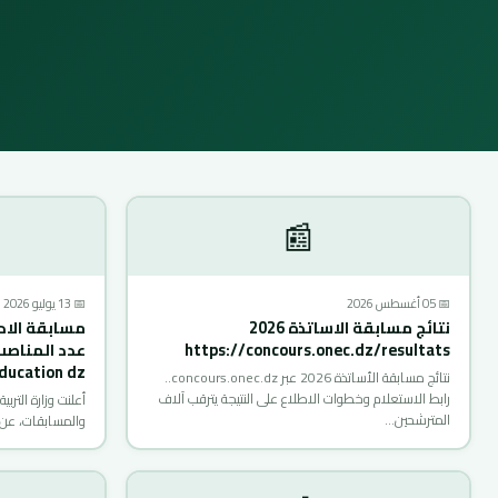
📰
📅 05 أغسطس 2026
📅 13 يوليو 2026
نتائج مسابقة الاساتذة 2026
https://concours.onec.dz/resultats
عدد المناصب
ducation dz
نتائج مسابقة الأساتذة 2026 عبر concours.onec.dz..
رابط الاستعلام وخطوات الاطلاع على النتيجة يترقب آلاف
أعلنت وزارة التربي
المترشحين…
والمسابقات، ع