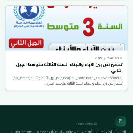
📅 08 أغسطس 2019
تحضير نص بين الآباء والأبناء السنة الثالثة متوسط الجيل
الثاني
[su_note note_color=”#53defb”]تحضير نص بين الآباء والأبناء[/su_note]
تحضير نص بين الآباء والأبناء السنة الثالثة متوسط الجيل…
الصفحات الخضراء
📒
Pages Vertes DZ
الدليل الشامل للجزائر — أرقام هاتف، عناوين، استمارات ومواقع رسمية لكل ولايات