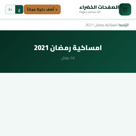
الصفحات الخضراء
📒
ع
Fr
+ أضف دليلاً مجاناً
Pages Vertes DZ
الرئيسية
›
امساكية رمضان 2021
امساكية رمضان 2021
56 مقال