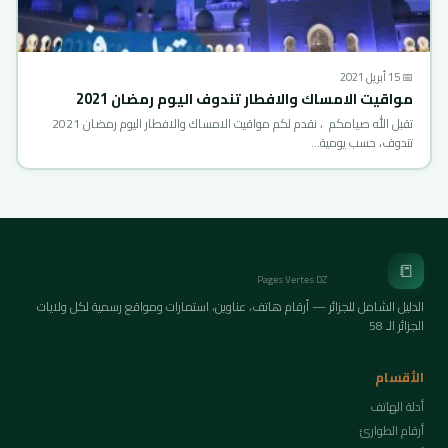
📅 15 أبريل 2021
مواقيت الامساك والافطار تندوف اليوم رمضان 2021
تقبل الله صيامكم ، نقدم لكم مواقيت الامساك والافطار اليوم رمضان 2021
تندوف، حسب يومية…
الصفحات الخضراء
📒
Pages Vertes DZ
الدليل الشامل للجزائر — أرقام هاتف، عناوين، استمارات ومواقع رسمية لكل ولايات
الجزائر الـ 58
الأقسام
أدلة الهاتف
أرقام الطوارئ