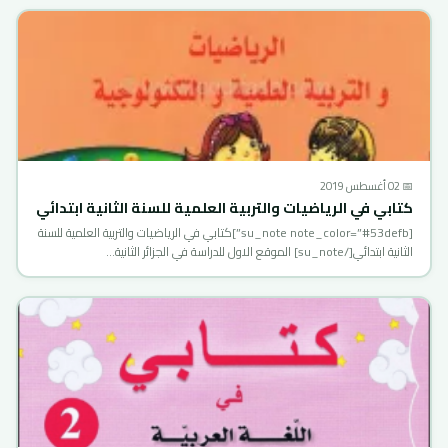
📅 02 أغسطس 2019
كتابي في الرياضيات والتربية العلمية للسنة الثانية ابتدائي
[su_note note_color=”#53defb”]كتابي في الرياضيات والتربية العلمية للسنة
الثانية ابتدائي[/su_note] الموقع الاول للدراسة في الجزائر الثانية…