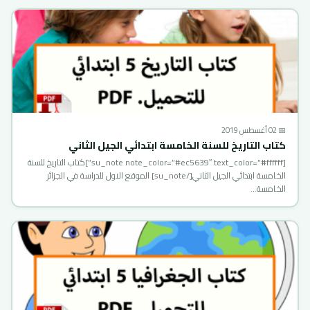
📅 02 أغسطس 2019
كتاب التاريخ للسنة الخامسة ابتدائي الجيل الثاني
[su_note note_color=”#ec5639″ text_color=”#ffffff”]كتاب التاريخ للسنة
الخامسة ابتدائي الجيل الثاني[/su_note] الموقع الاول للدراسة في الجزائر
الخامسة…