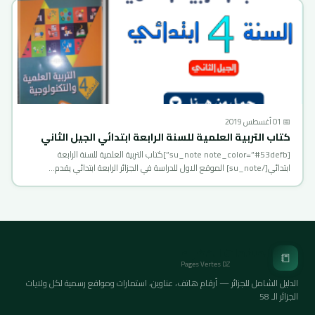
📅 01 أغسطس 2019
كتاب التربية العلمية للسنة الرابعة ابتدائي الجيل الثاني
[su_note note_color=”#53defb”]كتاب التربية العلمية للسنة الرابعة
ابتدائي[/su_note] الموقع الاول للدراسة في الجزائر الرابعة ابتدائي يقدم…
الصفحات الخضراء
📒
Pages Vertes DZ
الدليل الشامل للجزائر — أرقام هاتف، عناوين، استمارات ومواقع رسمية لكل ولايات
الجزائر الـ 58