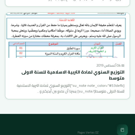
📅 04 أغسطس 2019
التوزيع السنوي لمادة التربية الاسلامية للسنة الاولى
متوسط
[su_note note_color=”#53defb”]التوزيع السنوي لمادة التربية الاسلامية
للسنة الاولى متوسط[/su_note] يسرنا أن نضع بين أيديكم و…
الصفحات الخضراء
📒
Pages Vertes DZ