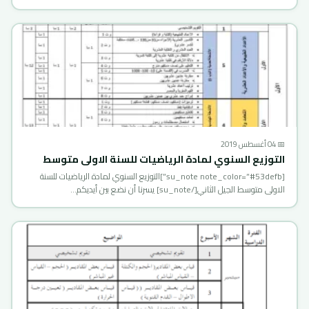
📅 04 أغسطس 2019
التوزيع السنوي لمادة الرياضيات للسنة الاولى متوسط
[su_note note_color=”#53defb”]التوزيع السنوي لمادة الرياضيات للسنة
الاولى متوسط الجيل الثاني[/su_note] يسرنا أن نضع بين أيديكم…