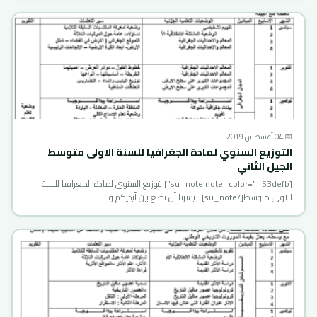
📅 04 أغسطس 2019
التوزيع السنوي لمادة الجغرافيا للسنة الاولى متوسط
الجيل الثاني
[su_note note_color=”#53defb”]التوزيع السنوي لمادة الجغرافيا للسنة
الاولى متوسط[/su_note] يسرنا أن نضع بين أيديكم و…