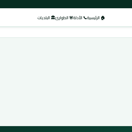
🏠 الرئيسية
📞 الأدلة
🚨 الطوارئ
🏛️ البلديات