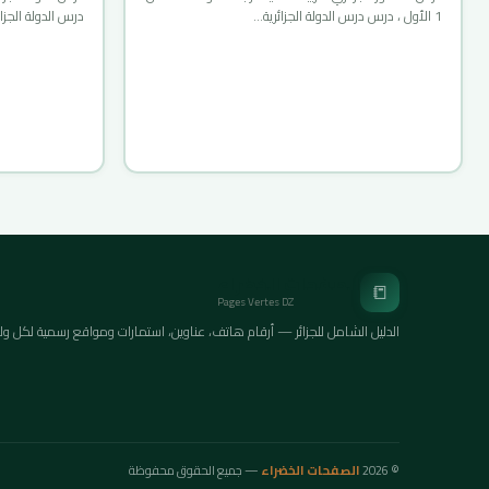
1 الأول ، درس درس الدولة الجزائرية…
درس الدولة الجزائر
الصفحات الخضراء
📒
Pages Vertes DZ
الدليل الشامل للجزائر — أرقام هاتف، عناوين، استمارات ومواقع رسمية لكل ولايات ا
© 2026
الصفحات الخضراء
— جميع الحقوق محفوظة