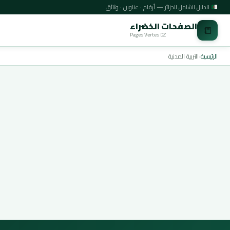
الدليل الشامل للجزائر — أرقام · عناوين · وثائق
الصفحات الخضراء
📒
Pages Vertes DZ
الرئيسية
›
التربية المدنية