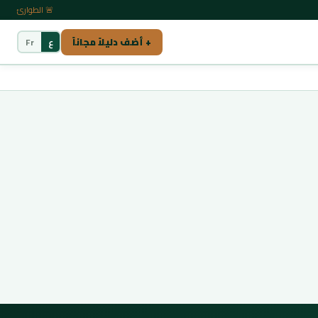
🚨 الطوارئ
+ أضف دليلاً مجاناً
ع
Fr