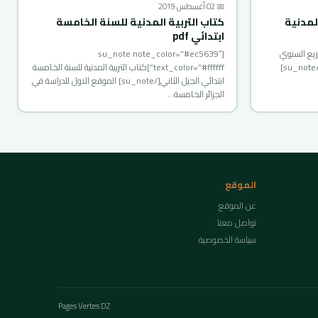
📅 02 أغسطس 2019
لمدنية
كتاب التربية المدنية للسنة الخامسة
ابتدائي pdf
su_note note_c”]التوزيع السنوي
[su_note note_color=”#ec5639″
لمادة التربية المدنية للسنة الاولى متوسط[/su_note]
text_color=”#ffffff”]كتاب التربية المدنية للسنة الخامسة
ابتدائي الجيل الثاني[/su_note] الموقع الاول للدراسة في
الجزائر الخامسة…
الموقع
عن الموقع
تواصل معنا
سياسة الخصوصية
Pages Vertes DZ