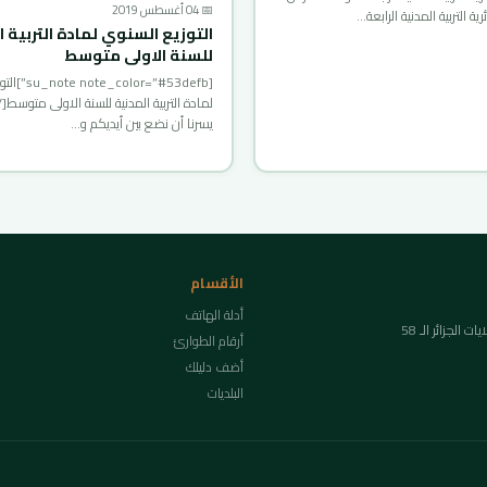
📅 04 أغسطس 2019
ية التربية المدنية الرابعة…
التوزيع السنوي لمادة التربية ا
للسنة الاولى متوسط
[olor=”#53defb
يسرنا أن نضع بين أيديكم و…
الأقسام
أدلة الهاتف
لجزائر الـ 58
أرقام الطوارئ
أضف دليلك
البلديات