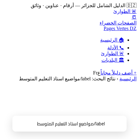
🇩🇿 الدليل الشامل للجزائر — أرقام · عناوين · وثائق
🚨 الطوارئ
📒
الصفحات الخضراء
Pages Vertes DZ
🏠 الرئيسية
📞 الأدلة
🚨 الطوارئ
🏛️ البلديات
+ أضف دليلاً مجاناً
ع
Fr
الرئيسية
›
نتائج البحث: label/مواضيع استاذ التعليم المتوسط
نتائج البحث عن:
"label/مواضيع استاذ
التعليم المتوسط"
🔍