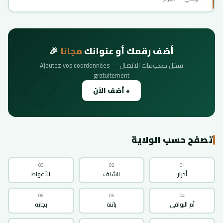
أضف رقمك أو عنوانك
مجاناً
🎉
سجّل معلومات الاتصال — Ajoutez vos coordonnées
gratuitement
+ أضف الآن
تصفح حسب الولاية
03
02
01
أدرار
الشلف
الأغواط
06
05
04
أم البواقي
باتنة
بجاية