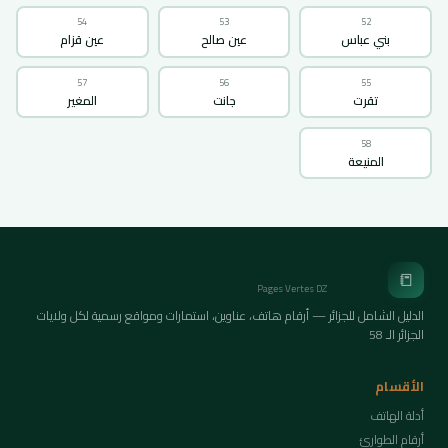
54
53
52
بني عباس
عين صالح
عين قزام
57
56
55
تقرت
جانت
المغير
58
المنيعة
الصفحات الخضراء
📒
Pages Vertes DZ
الدليل الشامل للجزائر — أرقام هاتف، عناوين، استمارات ومواقع رسمية لكل ولايات
الجزائر الـ 58
الأقسام
أدلة الهاتف
أرقام الطوارئ