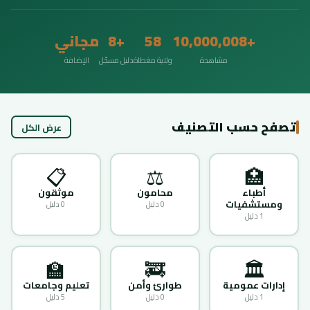
+10,000,008
58
+8
مجاني
مشاهدة
ولاية مغطاة
دليل مسجّل
الإضافة
تصفح حسب التصنيف
عرض الكل
📋
⚖️
🏥
أطباء
محامون
موثقون
ومستشفيات
0 دليل
0 دليل
1 دليل
🏫
🚒
🏛️
إدارات عمومية
طوارئ وأمن
تعليم وجامعات
1 دليل
0 دليل
5 دليل