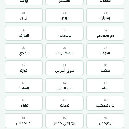
المسيلة
معسكر
ورقلة
33
32
31
وهران
البيض
إليزي
36
35
34
برج بوعريريج
بومرداس
الطارف
39
38
37
تندوف
تيسمسيلت
الوادي
42
41
40
خنشلة
سوق أهراس
تيبازة
45
44
43
ميلة
عين الدفلى
النعامة
48
47
46
عين تموشنت
غرداية
غليزان
51
50
49
تيميمون
برج باجي مختار
أولاد جلال