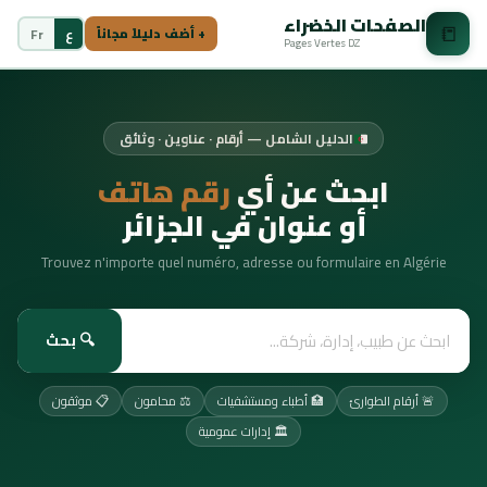
الصفحات الخضراء
📒
ع
Fr
+ أضف دليلاً مجاناً
Pages Vertes DZ
الدليل الشامل — أرقام · عناوين · وثائق
ابحث عن أي
رقم هاتف
أو عنوان في الجزائر
Trouvez n'importe quel numéro, adresse ou formulaire en Algérie
🔍 بحث
🚨 أرقام الطوارئ
🏥 أطباء ومستشفيات
⚖️ محامون
📋 موثقون
🏛️ إدارات عمومية