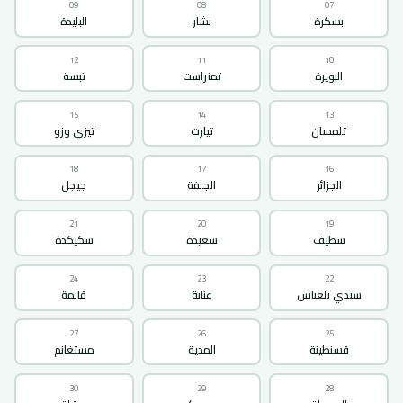
09
08
07
بسكرة
بشار
البليدة
12
11
10
البويرة
تمنراست
تبسة
15
14
13
تلمسان
تيارت
تيزي وزو
18
17
16
الجزائر
الجلفة
جيجل
21
20
19
سطيف
سعيدة
سكيكدة
24
23
22
سيدي بلعباس
عنابة
قالمة
27
26
25
قسنطينة
المدية
مستغانم
30
29
28