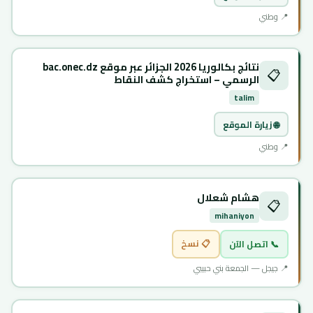
📍 وطني
نتائج بكالوريا 2026 الجزائر عبر موقع bac.onec.dz
📋
الرسمي – استخراج كشف النقاط
talim
🌐 زيارة الموقع
📍 وطني
هشام شعلال
📋
mihaniyon
📋 نسخ
📞 اتصل الآن
📍 جيجل — الجمعة بني حبيبي