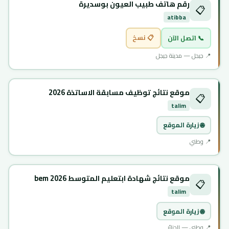
رقم هاتف طبيب العيون بوسديرة
📋
atibba
📋 نسخ
📞 اتصل الآن
📍 جيجل — مدينة جيجل
موقع نتائج توظيف مسابقة الاساتذة 2026
📋
talim
🌐 زيارة الموقع
📍 وطني
موقع نتائج شهادة ابتعليم المتوسط 2026 bem
📋
talim
🌐 زيارة الموقع
📍 وطني — الجزائر