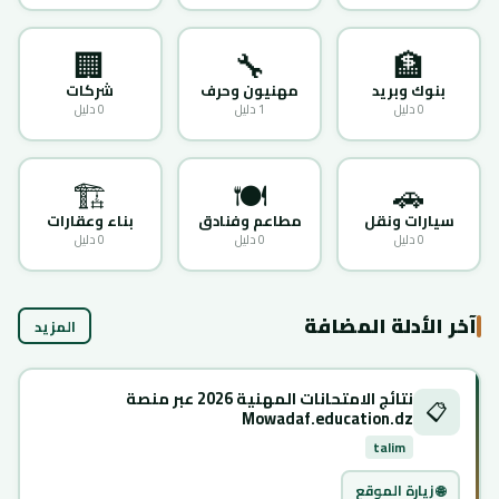
🏢
🔧
🏦
بنوك وبريد
مهنيون وحرف
شركات
0 دليل
1 دليل
0 دليل
🏗️
🍽️
🚗
سيارات ونقل
مطاعم وفنادق
بناء وعقارات
0 دليل
0 دليل
0 دليل
آخر الأدلة المضافة
المزيد
نتائج الامتحانات المهنية 2026 عبر منصة
📋
Mowadaf.education.dz
talim
🌐 زيارة الموقع