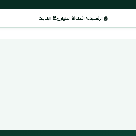
🏠 الرئيسية
📞 الأدلة
🚨 الطوارئ
🏛️ البلديات