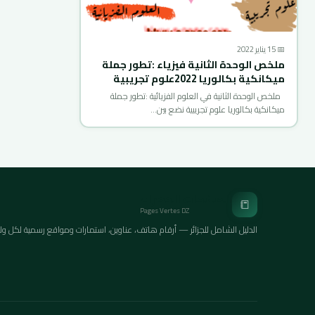
📅 15 يناير 2022
ملخص الوحدة الثانية فيزياء :تطور جملة
ميكانكية بكالوريا 2022علوم تجريبية
ملخص الوحدة الثانية في العلوم الفزيائية :تطور جملة
ميكانكية بكالوريا علوم تجريبية نضع بين…
الصفحات الخضراء
📒
Pages Vertes DZ
الدليل الشامل للجزائر — أرقام هاتف، عناوين، استمارات ومواقع رسمية لكل ولايات ا