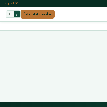
🚨 الطوارئ
+ أضف دليلاً مجاناً
ع
Fr