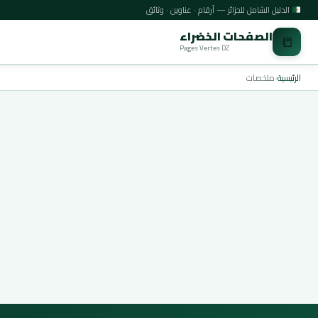
الدليل الشامل للجزائر — أرقام · عناوين · وثائق
الصفحات الخضراء
📒
Pages Vertes DZ
الرئيسية
›
ملخصات