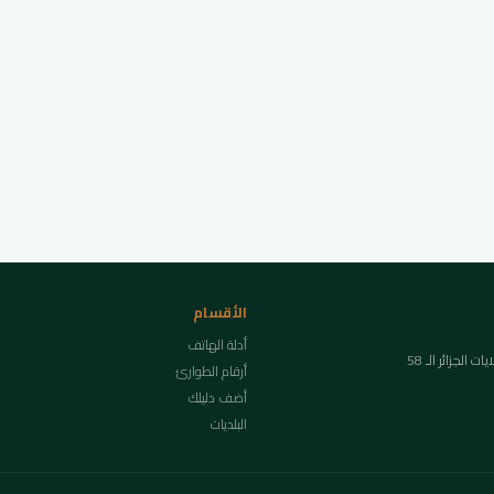
الأقسام
أدلة الهاتف
لجزائر الـ 58
أرقام الطوارئ
أضف دليلك
البلديات